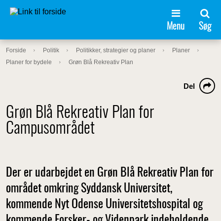
Menu
Søg
Forside
Politik
Politikker, strategier og planer
Planer
Planer for bydele
Grøn Blå Rekreativ Plan
Del
Grøn Blå Rekreativ Plan for
Campusområdet
Der er udarbejdet en Grøn Blå Rekreativ Plan for
området omkring Syddansk Universitet,
kommende Nyt Odense Universitetshospital og
kommende Forsker- og Videnpark indeholdende