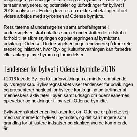
temaer analyseres, og potentialer og udfordringer for bylivet i
2018 analyseres. Endelig leveres en række anbefalinger til det
videre arbejde med styrkelsen af Odense bymidte.
Resultaterne af undersøgelsen samt anbefalingerne i
undersøgelsen skal opfattes som et understøttende redskab i
forhold til at sikre styringen og planlægningen af bymidtens
udvikling i Odense. Undersøgelsen peger endvidere på konkrete
steder og initiativer, hvor By- og Kulturforvaltningen kan forbedre
eller anlægge nye byrum og forbindelser.
Tendenser for bylivet i Odense bymidte 2016
I 2016 lavede By- og Kulturforvaltningen et mindre omfattende
bylivsregnskab. Bylivsregnskabet viser tendenser for udviklingen
og præsenterer nøgletal for bylivet: kortlægning og tællinger af
menneskers aktiviteter i byen samt udsagn om odenseanernes
oplevelser og holdninger til bylivet i Odense bymidte.
Bylivsregnskabet er en indikator for, om Odense er på rette vej
med rammerne for bylivet i bymidten, og det kan fungere som
grundlag for at justere indsatser og planlægning de kommende
år.