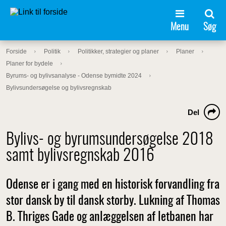
Menu
Søg
Forside
Politik
Politikker, strategier og planer
Planer
Planer for bydele
Byrums- og bylivsanalyse - Odense bymidte 2024
Bylivsundersøgelse og bylivsregnskab
Del
Bylivs- og byrumsundersøgelse 2018
samt bylivsregnskab 2016
Odense er i gang med en historisk forvandling fra
stor dansk by til dansk storby. Lukning af Thomas
B. Thriges Gade og anlæggelsen af letbanen har