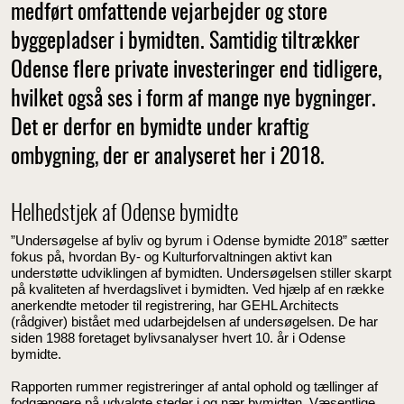
medført omfattende vejarbejder og store
byggepladser i bymidten. Samtidig tiltrækker
Odense flere private investeringer end tidligere,
hvilket også ses i form af mange nye bygninger.
Det er derfor en bymidte under kraftig
ombygning, der er analyseret her i 2018.
Helhedstjek af Odense bymidte
”Undersøgelse af byliv og byrum i Odense bymidte 2018” sætter
fokus på, hvordan By- og Kulturforvaltningen aktivt kan
understøtte udviklingen af bymidten. Undersøgelsen stiller skarpt
på kvaliteten af hverdagslivet i bymidten. Ved hjælp af en række
anerkendte metoder til registrering, har GEHL Architects
(rådgiver) bistået med udarbejdelsen af undersøgelsen. De har
siden 1988 foretaget bylivsanalyser hvert 10. år i Odense
bymidte.
Rapporten rummer registreringer af antal ophold og tællinger af
fodgængere på udvalgte steder i og nær bymidten. Væsentlige