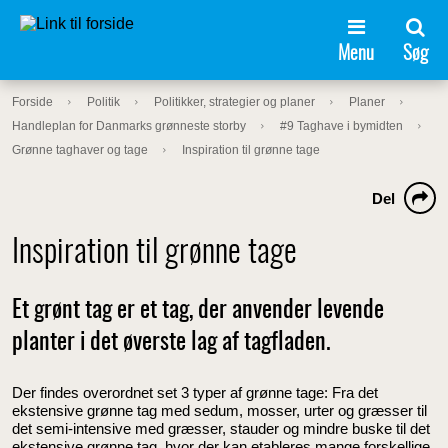
Menu
Søg
Forside
Politik
Politikker, strategier og planer
Planer
Handleplan for Danmarks grønneste storby
#9 Taghave i bymidten
Grønne taghaver og tage
Inspiration til grønne tage
Del
Inspiration til grønne tage
Et grønt tag er et tag, der anvender levende
planter i det øverste lag af tagfladen.
Der findes overordnet set 3 typer af grønne tage: Fra det
ekstensive grønne tag med sedum, mosser, urter og græsser til
det semi-intensive med græsser, stauder og mindre buske til det
ekstensive grønne tag, hvor der kan etableres mange forskellige