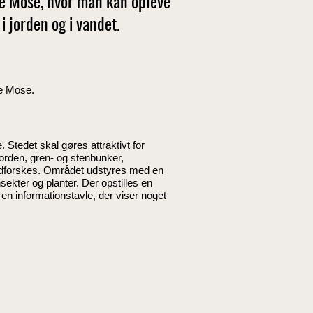
e Mose, hvor man kan opleve
i jorden og i vandet.
ke Mose.
Stedet skal gøres attraktivt for
jorden, gren- og stenbunker,
 udforskes. Området udstyres med en
sekter og planter. Der opstilles en
en informationstavle, der viser noget