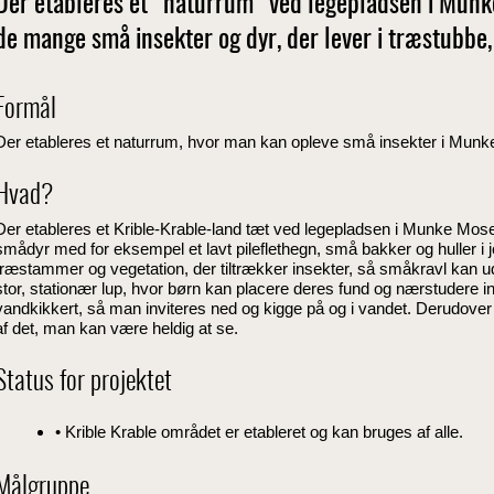
Der etableres et "naturrum" ved legepladsen i Munk
de mange små insekter og dyr, der lever i træstubbe, 
Formål
Der etableres et naturrum, hvor man kan opleve små insekter i Mun
Hvad?
Der etableres et Krible-Krable-land tæt ved legepladsen i Munke Mose. 
smådyr med for eksempel et lavt pileflethegn, små bakker og huller i 
træstammer og vegetation, der tiltrækker insekter, så småkravl kan
stor, stationær lup, hvor børn kan placere deres fund og nærstudere in
vandkikkert, så man inviteres ned og kigge på og i vandet. Derudover 
af det, man kan være heldig at se.
Status for projektet
• Krible Krable området er etableret og kan bruges af alle.
Målgruppe