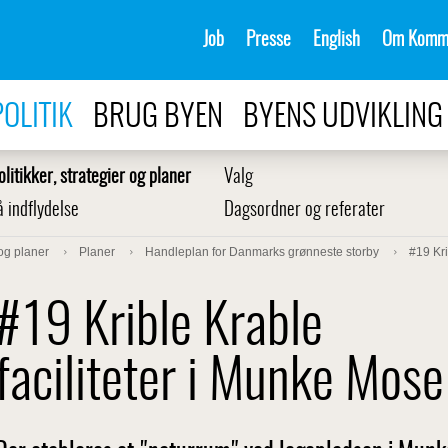
Job
Presse
English
Om Komm
POLITIK
BRUG BYEN
BYENS UDVIKLING
olitikker, strategier og planer
Valg
å indflydelse
Dagsordner og referater
 og planer
Planer
Handleplan for Danmarks grønneste storby
#19 Kri
#19 Krible Krable
faciliteter i Munke Mose