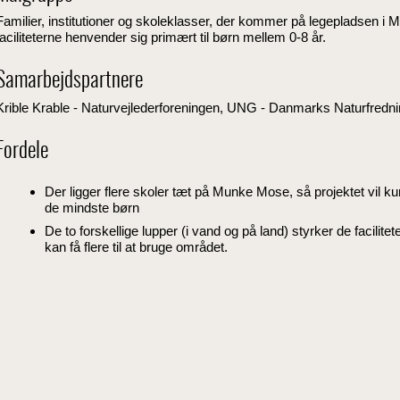
Familier, institutioner og skoleklasser, der kommer på legepladsen i
faciliteterne henvender sig primært til børn mellem 0-8 år.
Samarbejdspartnere
Krible Krable - Naturvejlederforeningen, UNG - Danmarks Naturfredn
Fordele
Der ligger flere skoler tæt på Munke Mose, så projektet vil k
de mindste børn
De to forskellige lupper (i vand og på land) styrker de facilitete
kan få flere til at bruge området.