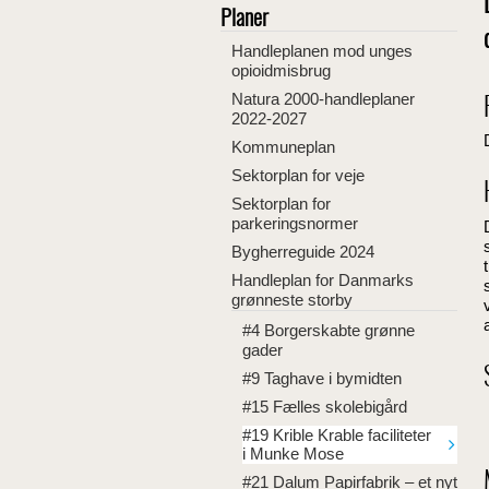
Planer
Handleplanen mod unges
opioidmisbrug
Natura 2000-handleplaner
2022-2027
Kommuneplan
Sektorplan for veje
Sektorplan for
parkeringsnormer
Bygherreguide 2024
Handleplan for Danmarks
grønneste storby
#4 Borgerskabte grønne
gader
#9 Taghave i bymidten
#15 Fælles skolebigård
#19 Krible Krable faciliteter
i Munke Mose
#21 Dalum Papirfabrik – et nyt