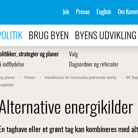
Job
Presse
English
Om Komm
POLITIK
BRUG BYEN
BYENS UDVIKLING
olitikker, strategier og planer
Valg
å indflydelse
Dagsordner og referater
 og planer
Planer
Handleplan for Danmarks grønneste storby
#9 Tag
rgikilder
Alternative energikilder
En taghave eller et grønt tag kan kombineres med alt