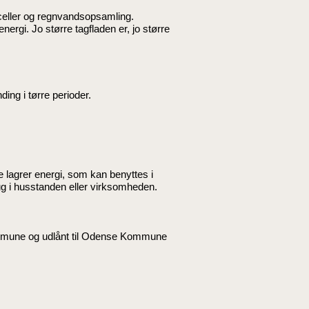
celler og regnvandsopsamling.
ergi. Jo større tagfladen er, jo større
ing i tørre perioder.
e lagrer energi, som kan benyttes i
brug i husstanden eller virksomheden.
Kommune og udlånt til Odense Kommune