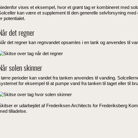
Nedenfor vises et eksempel, hvor et grønt tag er kombineret med sol
Solceller kan være et supplement til den generelle selvforsyning med en
er potentialet.
Når det regner
Når det regner kan regnvandet opsamles i en tank og anvendes til vand
Når solen skinner
I tørre perioder kan vandet fra tanken anvendes til vanding. Solcellern
systemet for eksempel til at pumpe vand fra tanken til taget eller til 
Skitser er udarbejdet af Frederiksen Architects for Frederiksberg 
med tilladelse.