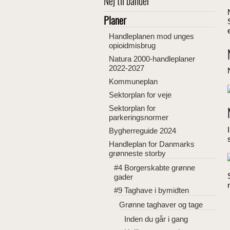
Nej til bander
Planer
Handleplanen mod unges
opioidmisbrug
Natura 2000-handleplaner
2022-2027
Kommuneplan
Sektorplan for veje
Sektorplan for
parkeringsnormer
Bygherreguide 2024
Handleplan for Danmarks
grønneste storby
#4 Borgerskabte grønne
gader
#9 Taghave i bymidten
Grønne taghaver og tage
Inden du går i gang