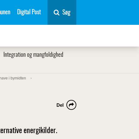
unen
Digital Post
Søg
Integration og mangfoldighed
have i bymidten
Del
ernative energikilder.