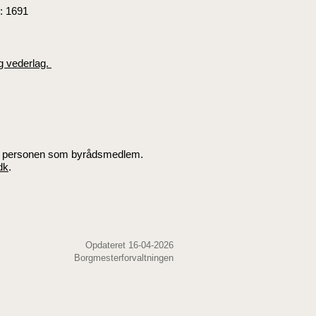
: 1691
g vederlag.
 af personen som byrådsmedlem.
dk
.
Opdateret 16-04-2026
Borgmesterforvaltningen