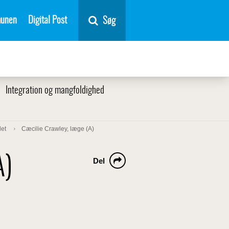
unen
Digital Post
Søg
Integration og mangfoldighed
et
Cæcilie Crawley, læge (A)
A)
Del