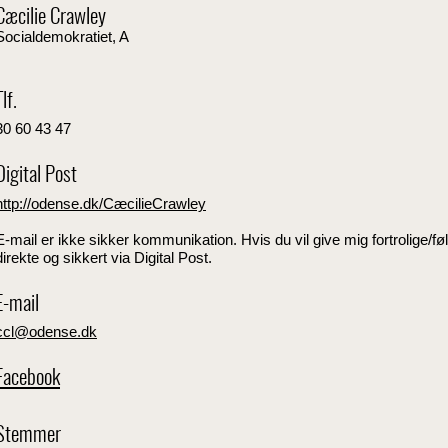
Cæcilie Crawley
Socialdemokratiet, A
Tlf.
30 60 43 47
Digital Post
http://odense.dk/CæcilieCrawley
E-mail er ikke sikker kommunikation. Hvis du vil give mig fortrolige/
direkte og sikkert via Digital Post.
E-mail
ccl
@odense.dk
Facebook
Stemmer