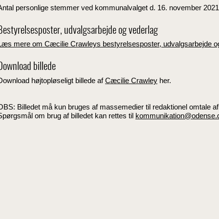
Antal personlige stemmer ved kommunalvalget d. 16. november 2021
Bestyrelsesposter, udvalgsarbejde og vederlag
Læs mere om Cæcilie Crawleys bestyrelsesposter, udvalgsarbejde o
Download billede
Download højtopløseligt billede af
Cæcilie Crawley
her.
OBS: Billedet må kun bruges af massemedier til redaktionel omtale
Spørgsmål om brug af billedet kan rettes til
kommunikation@odense.