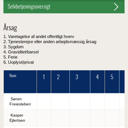
Selvbetjeningsoversigt
Årsag
1. Varetagelse af andet offentligt hverv
2. Tjenesterejse eller anden arbejdsmæssig årsag
3. Sygdom
4. Graviditet/barsel
5. Ferie
6. Uoplyst/privat
Navn
1
2
3
4
5
6
Søren
Freiesleben
Kasper
Ejlertsen