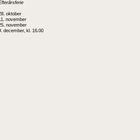
Efterårsferie
28. oktober
11. november
25. november
9. december, kl. 16.00