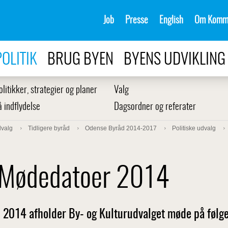
Job
Presse
English
Om Komm
POLITIK
BRUG BYEN
BYENS UDVIKLING
olitikker, strategier og planer
Valg
å indflydelse
Dagsordner og referater
dvalg
Tidligere byråd
Odense Byråd 2014-2017
Politiske udvalg
Mødedatoer 2014
I 2014 afholder By- og Kulturudvalget møde på følge