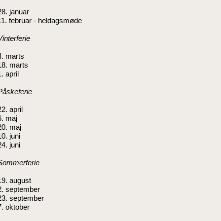
28. januar
11. februar - heldagsmøde
Vinterferie
4. marts
18. marts
1. april
Påskeferie
22. april
6. maj
20. maj
10. juni
24. juni
Sommerferie
19. august
2. september
23. september
7. oktober