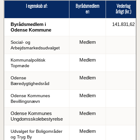
I egenskab af:
Byrådsmedlem
Vederlag
er:
årligt (kr.)
Byrådsmedlem i
141.831,62
Odense Kommune
Medlem
Social- og
Arbejdsmarkedsudvalget
Medlem
Kommunalpolitisk
Topmøde
Medlem
Odense
Bæredygtighedsråd
Medlem
Odense Kommunes
Bevillingsnævn
Odense Kommunes
Medlem
Ungdomsskolebestyrelse
Medlem
Udvalget for Boligområder
og Tryg By