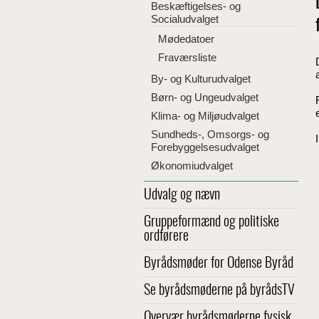
Beskæftigelses- og
Socialudvalget
Mødedatoer
Fraværsliste
By- og Kulturudvalget
Børn- og Ungeudvalget
Klima- og Miljøudvalget
Sundheds-, Omsorgs- og
Forebyggelsesudvalget
Økonomiudvalget
Udvalg og nævn
Gruppeformænd og politiske
ordførere
Byrådsmøder for Odense Byråd
Se byrådsmøderne på byrådsTV
Overvær byrådsmøderne fysisk