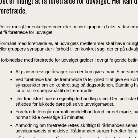
Det er muligt at få foretræde for udvalget. Her kan d
foretræde.
Det er muligt for enkeltpersoner eller mindre grupper (f.eks. virksomh
at få foretræde for udvalget.
Formålet med foretræde er, at udvalgets medlemmer skal have mulighe
eller gruppers synspunkter i forhold til en konkret sag, der er på udva
I forbindelse med foretræde for udvalget gælder i øvrigt følgende betin
Af pladsmæssige årsager kan der kun gives max. 5 personer 
Ved foretræde kan de fremmødte få lejlighed til at give en kor
synspunkter om en konkret sag på dagsordenen. Samtidig 
for at stille spørgsmål til de fremmødte.
Der kan ikke finde en egentlig forhandling sted. Den politiske
således for lukkede døre på selve udvalgsmødet.
Foretræde foregår normalt umiddelbart forud for det møde, hv
normalt ikke overstige 15 minutter.
Anmodning om foretræde rettes skriftligt til rådmanden senest
udvalgsmødets afholdelse. Rådmanden sørger herefter for, a