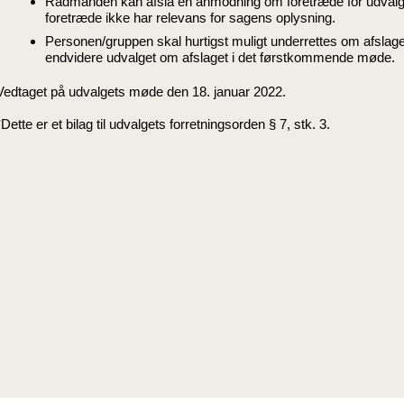
Rådmanden kan afslå en anmodning om foretræde for udvalge
foretræde ikke har relevans for sagens oplysning.
Personen/gruppen skal hurtigst muligt underrettes om afslag
endvidere udvalget om afslaget i det førstkommende møde.
Vedtaget på udvalgets møde den 18. januar 2022.
*Dette er et bilag til udvalgets forretningsorden § 7, stk. 3.