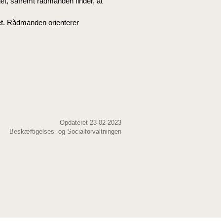
t, såfremt rådmanden finder, at
et. Rådmanden orienterer
Opdateret 23-02-2023
Beskæftigelses- og Socialforvaltningen