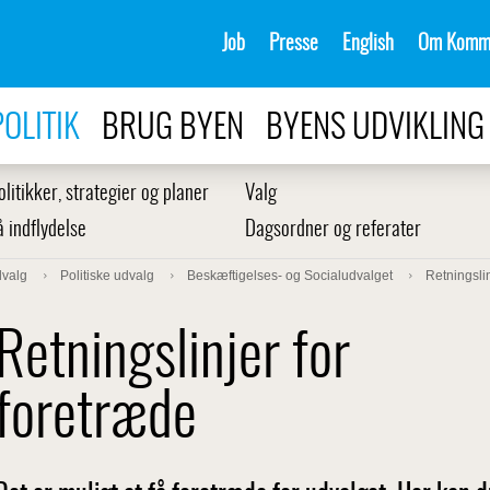
Job
Presse
English
Om Komm
POLITIK
BRUG BYEN
BYENS UDVIKLING
olitikker, strategier og planer
Valg
å indflydelse
Dagsordner og referater
dvalg
Politiske udvalg
Beskæftigelses- og Socialudvalget
Retningslin
Retningslinjer for
foretræde