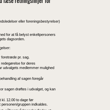
u læse retningslinjer for
edsledelser eller foreningsbestyrelser)
d for at få belyst enkeltpersoners
lgets dagsorden.
gelser:
foretræde pr. sag.
t redegørelse for deres
har udvalgets medlemmer mulighed
 behandling af sagen foregår
or sagen drøftes i udvalget, og kan
 kl. 12.00 to dage før
t personen/gruppen indkaldes.