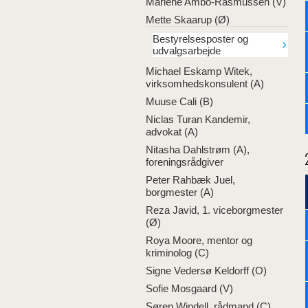
Marlene Ambo-Rasmussen (V)
Mette Skaarup (Ø)
Bestyrelsesposter og
udvalgsarbejde
Michael Eskamp Witek,
virksomhedskonsulent (A)
Muuse Cali (B)
Niclas Turan Kandemir,
advokat (A)
Nitasha Dahlstrøm (A),
foreningsrådgiver
Peter Rahbæk Juel,
borgmester (A)
Reza Javid, 1. viceborgmester
(Ø)
Roya Moore, mentor og
kriminolog (C)
Signe Vedersø Keldorff (O)
Sofie Mosgaard (V)
Søren Windell, rådmand (C)