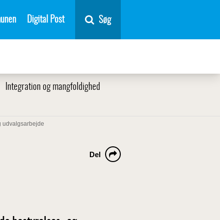
unen
Digital Post
Søg
Integration og mangfoldighed
g udvalgsarbejde
Del