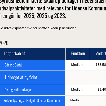
Byrådsmedlem Mette Skaarup deltager i nedenståend
udvalgsaktiviteter med relevans for Odense Kommun
fremgår for 2026, 2025 og 2023.
Se udvalgsposter mv. for Mette Skaarup herunder.
2026
I egenskab af
Funktion
Vederla
Medlem
138.58
Odense Byråd
Udpeget af byrådet
Medlem
93.40
By- og Kulturudvalget
Medlem
Folkeoplysningsudvalget i Odense Kommune