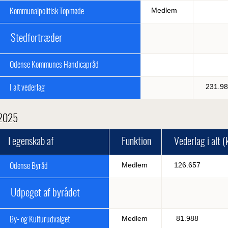
Medlem
Kommunalpolitisk Topmøde
Stedfortræder
Odense Kommunes Handicapråd
231.98
I alt vederlag
2025
I egenskab af
Funktion
Vederlag i alt (k
Medlem
126.657
Odense Byråd
Udpeget af byrådet
Medlem
81.988
By- og Kulturudvalget