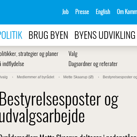
Job
Presse
English
Om Komm
POLITIK
BRUG BYEN
BYENS UDVIKLING
olitikker, strategier og planer
Valg
å indflydelse
Dagsordner og referater
dvalg
Medlemmer af byrådet
Mette Skaarup (Ø)
Bestyrelsesposter o
Bestyrelsesposter og
udvalgsarbejde