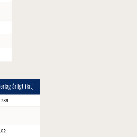
rlag årligt (kr.)
.789
102