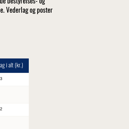
e bestyrelses- og
e. Vederlag og poster
g i alt (kr.)
3
2