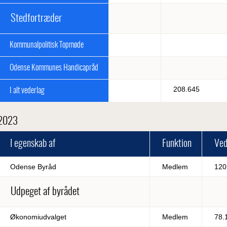
Stedfortræder
Kommunalpolitisk Topmøde
Odense Kommunes Handicapråd
208.645
I alt vederlag
2023
I egenskab af
Funktion
Vede
Odense Byråd
Medlem
120
Udpeget af byrådet
Økonomiudvalget
Medlem
78.