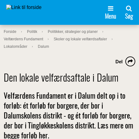
Menu
Søg
Forside
Politik
Politikker, strategier og planer
Velfærdens Fundament
Skoler og lokale velfærdsaftaler
Lokalområder
Dalum
Del
Den lokale velfærdsaftale i Dalum
Velfærdens Fundament er i Dalum delt op i to
forløb: ét forløb for borgere, der bor i
Dalumskolens distrikt - og ét forløb for borgere,
der bor i Tingløkkeskolens distrikt. Læs mere om
begge forløb her.