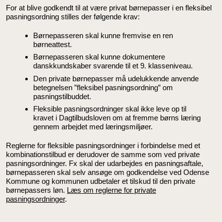
For at blive godkendt til at være privat børnepasser i en fleksibel
pasningsordning stilles der følgende krav:
Børnepasseren skal kunne fremvise en ren
børneattest.
Børnepasseren skal kunne dokumentere
danskkundskaber svarende til et 9. klasseniveau.
Den private børnepasser må udelukkende anvende
betegnelsen ”fleksibel pasningsordning” om
pasningstilbuddet.
Fleksible pasningsordninger skal ikke leve op til
kravet i Dagtilbudsloven om at fremme børns læring
gennem arbejdet med læringsmiljøer.
Reglerne for fleksible pasningsordninger i forbindelse med et
kombinationstilbud er derudover de samme som ved private
pasningsordninger. Fx skal der udarbejdes en pasningsaftale,
børnepasseren skal selv ansøge om godkendelse ved Odense
Kommune og kommunen udbetaler et tilskud til den private
børnepassers løn.
Læs om reglerne for private
pasningsordninger
.