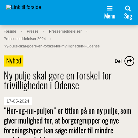
Menu
Søg
Forside
Presse
Pressemeddelelser
Pressemeddelelser 2024
Ny-pulje-skal-goere-en-forskel-for-frivilligheden-i-Odense
Nyhed
Del
Ny pulje skal gøre en forskel for
frivilligheden i Odense
17-05-2024
"Her-og-nu-puljen" er titlen på en ny pulje, som
giver mulighed for, at borgergrupper og nye
foreningstyper kan søge midler til mindre