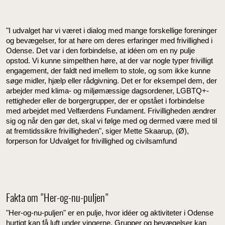
"I udvalget har vi været i dialog med mange forskellige foreninger
og bevægelser, for at høre om deres erfaringer med frivillighed i
Odense. Det var i den forbindelse, at idéen om en ny pulje
opstod. Vi kunne simpelthen høre, at der var nogle typer frivilligt
engagement, der faldt ned imellem to stole, og som ikke kunne
søge midler, hjælp eller rådgivning. Det er for eksempel dem, der
arbejder med klima- og miljømæssige dagsordener, LGBTQ+-
rettigheder eller de borgergrupper, der er opstået i forbindelse
med arbejdet med Velfærdens Fundament. Frivilligheden ændrer
sig og når den gør det, skal vi følge med og dermed være med til
at fremtidssikre frivilligheden", siger Mette Skaarup, (Ø),
forperson for Udvalget for frivillighed og civilsamfund
Fakta om "Her-og-nu-puljen"
"Her-og-nu-puljen" er en pulje, hvor idéer og aktiviteter i Odense
hurtigt kan få luft under vingerne. Grupper og bevægelser kan