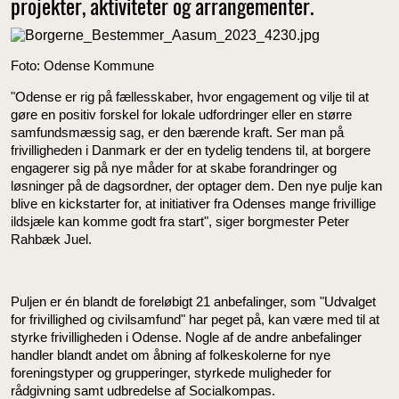
projekter, aktiviteter og arrangementer.
Foto: Odense Kommune
"Odense er rig på fællesskaber, hvor engagement og vilje til at
gøre en positiv forskel for lokale udfordringer eller en større
samfundsmæssig sag, er den bærende kraft. Ser man på
frivilligheden i Danmark er der en tydelig tendens til, at borgere
engagerer sig på nye måder for at skabe forandringer og
løsninger på de dagsordner, der optager dem. Den nye pulje kan
blive en kickstarter for, at initiativer fra Odenses mange frivillige
ildsjæle kan komme godt fra start", siger borgmester Peter
Rahbæk Juel.
Puljen er én blandt de foreløbigt 21 anbefalinger, som "Udvalget
for frivillighed og civilsamfund" har peget på, kan være med til at
styrke frivilligheden i Odense. Nogle af de andre anbefalinger
handler blandt andet om åbning af folkeskolerne for nye
foreningstyper og grupperinger, styrkede muligheder for
rådgivning samt udbredelse af Socialkompas.