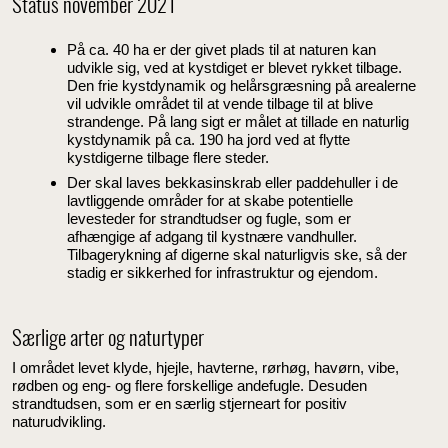
Status november 2021
På ca. 40 ha er der givet plads til at naturen kan
udvikle sig, ved at kystdiget er blevet rykket tilbage.
Den frie kystdynamik og helårsgræsning på arealerne
vil udvikle området til at vende tilbage til at blive
strandenge. På lang sigt er målet at tillade en naturlig
kystdynamik på ca. 190 ha jord ved at flytte
kystdigerne tilbage flere steder.
Der skal laves bekkasinskrab eller paddehuller i de
lavtliggende områder for at skabe potentielle
levesteder for strandtudser og fugle, som er
afhængige af adgang til kystnære vandhuller.
Tilbagerykning af digerne skal naturligvis ske, så der
stadig er sikkerhed for infrastruktur og ejendom.
Særlige arter og naturtyper
I området levet klyde, hjejle, havterne, rørhøg, havørn, vibe,
rødben og eng- og flere forskellige andefugle. Desuden
strandtudsen, som er en særlig stjerneart for positiv
naturudvikling.