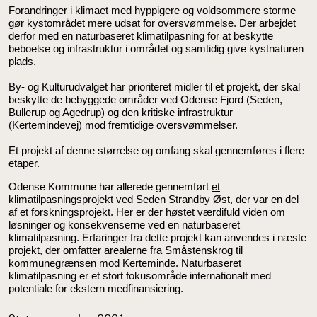
Forandringer i klimaet med hyppigere og voldsommere storme
gør kystområdet mere udsat for oversvømmelse. Der arbejdet
derfor med en naturbaseret klimatilpasning for at beskytte
beboelse og infrastruktur i området og samtidig give kystnaturen
plads.
By- og Kulturudvalget har prioriteret midler til et projekt, der skal
beskytte de bebyggede områder ved Odense Fjord (Seden,
Bullerup og Agedrup) og den kritiske infrastruktur
(Kertemindevej) mod fremtidige oversvømmelser.
Et projekt af denne størrelse og omfang skal gennemføres i flere
etaper.
Odense Kommune har allerede gennemført
et
klimatilpasningsprojekt ved Seden Strandby Øst
, der var en del
af et forskningsprojekt. Her er der høstet værdifuld viden om
løsninger og konsekvenserne ved en naturbaseret
klimatilpasning. Erfaringer fra dette projekt kan anvendes i næste
projekt, der omfatter arealerne fra Småstenskrog til
kommunegrænsen mod Kerteminde. Naturbaseret
klimatilpasning er et stort fokusområde internationalt med
potentiale for ekstern medfinansiering.