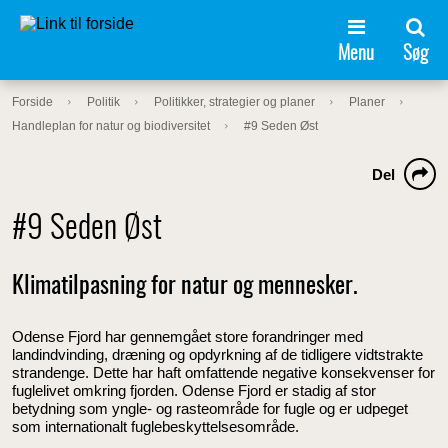
Menu
Søg
Forside
Politik
Politikker, strategier og planer
Planer
Handleplan for natur og biodiversitet
#9 Seden Øst
Del
#9 Seden Øst
Klimatilpasning for natur og mennesker.
Odense Fjord har gennemgået store forandringer med
landindvinding, dræning og opdyrkning af de tidligere vidtstrakte
strandenge. Dette har haft omfattende negative konsekvenser for
fuglelivet omkring fjorden. Odense Fjord er stadig af stor
betydning som yngle- og rasteområde for fugle og er udpeget
som internationalt fuglebeskyttelsesområde.