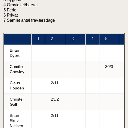
4 Graviditet/barsel
5 Ferie
6 Privat
7 Samlet antal fraværsdage
1
2
3
4
5
6
Brian
Dybro
Cæcilie
30/3
Crawley
Claus
2/11
Houden
Christel
23/2
Gall
Brian
2/11
Skov
Nielsen