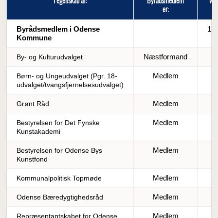
I egenskab af:
Byrådsmedlem
Vede
er:
Byrådsmedlem i Odense
159
Kommune
Næstformand
By- og Kulturudvalget
Medlem
Børn- og Ungeudvalget (Pgr. 18-
udvalget/tvangsfjernelsesudvalget)
Medlem
Grønt Råd
Medlem
Bestyrelsen for Det Fynske
Kunstakademi
Medlem
Bestyrelsen for Odense Bys
Kunstfond
Medlem
Kommunalpolitisk Topmøde
Medlem
Odense Bæredygtighedsråd
Medlem
Repræsentantskabet for Odense