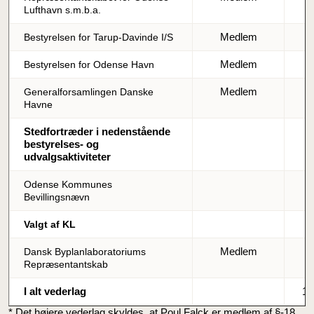
Lufthavn s.m.b.a.
Medlem
Bestyrelsen for Tarup-Davinde I/S
Medlem
Bestyrelsen for Odense Havn
Medlem
Generalforsamlingen Danske
Havne
Stedfortræder i nedenstående
bestyrelses- og
udvalgsaktiviteter
Odense Kommunes
Bevillingsnævn
Valgt af KL
Medlem
Dansk Byplanlaboratoriums
Repræsentantskab
I alt vederlag
15
* Det højere vederlag skyldes, at Poul Falck er medlem af §-18