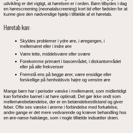
udvikling er det vigtigt, at hørelsen er i orden. Børn tilbydes i dag
en hørescreening (neonatalscreening) kort tid efter fødslen for at
kunne give den nødvendige hjælp i tilfælde af et høretab.
Høretab kan:
Skyldes problemer i ydre øre, i øregangen, i
mellemøret eller i indre øre
Være lette, middelsvære eller svære
Forekomme primært i basområdet, i diskantområdet
eller på alle frekvenser
Fremstå ens på begge ører, være ensidige eller
forskellige på henholdsvis højre og venstre øre
Mange børn har i perioder væske i mellemøret, som midlertidigt
kan forhindre barnet i at høre optimalt. Det gør ikke ondt som
mellemørebetændelse, der er en betændelsestilstand og giver
feber. Ofte ses væske i ørerne i forbindelse med forkølelse,
andre gange er det mere vedvarende og kræver behandling hos
en øre-næse-halslæge, som i nogle tilfælde indsætter dræn.