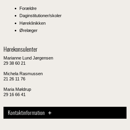
Forældre
Daginstitutioner/skoler
Høreklinikken
Ørelæger
Hørekonsulenter
Marianne Lund Jørgensen
29 38 60 21
Michela Rasmussen
21 26 11 76
Maria Møldrup
29 16 66 41
Kontaktinformation