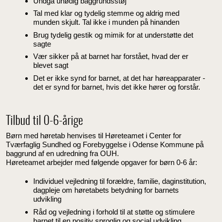
Undgå unødig baggrundsstøj
Tal med klar og tydelig stemme og aldrig med
munden skjult. Tal ikke i munden på hinanden
Brug tydelig gestik og mimik for at understøtte det
sagte
Vær sikker på at barnet har forstået, hvad der er
blevet sagt
Det er ikke synd for barnet, at det har høreapparater -
det er synd for barnet, hvis det ikke hører og forstår.
Tilbud til 0-6-årige
Børn med høretab henvises til Høreteamet i Center for
Tværfaglig Sundhed og Forebyggelse i Odense Kommune på
baggrund af en udredning fra OUH.
Høreteamet arbejder med følgende opgaver for børn 0-6 år:
Individuel vejledning til forældre, familie, daginstitution,
dagpleje om høretabets betydning for barnets
udvikling
Råd og vejledning i forhold til at støtte og stimulere
barnet til en positiv sproglig og social udvikling