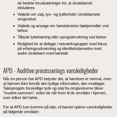
de bedste forudsætninger for, at skolebarnet
inkluderes
Vejlede om støj, lys– og lydforhold i skolebarnets
omgivelser
Vejlede og ansøge om høretekniske hjælpemidler ved
behov
Tilbyde lyttetræning eller sprogstimulering ved behov
Mulighed for at deltage i netværksgrupper med fokus
på erfaringsudveksling og identitetsdannelse med
andre skolebørn med høretab
APD - Auditive processerings vanskeligheder
Når en person har APD betyder det, at hørelsen er normal, men
at hjernen ikke forstår den lydlige information, den modtager.
Talesprogets forskellige lyde og støj fra omgivelserne bliver
”mudret sammen”, inden de når frem til de områder i hjernen,
som tolker det hørte.
For at APD kan komme på tale, vil barnet opleve vanskeligheder
på følgende områder: