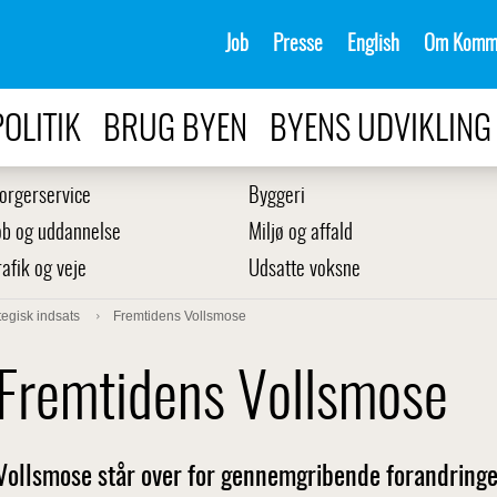
Job
Presse
English
Om Komm
POLITIK
BRUG BYEN
BYENS UDVIKLING
orgerservice
Byggeri
ob og uddannelse
Miljø og affald
rafik og veje
Udsatte voksne
tegisk indsats
Fremtidens Vollsmose
Fremtidens Vollsmose
Vollsmose står over for gennemgribende forandring