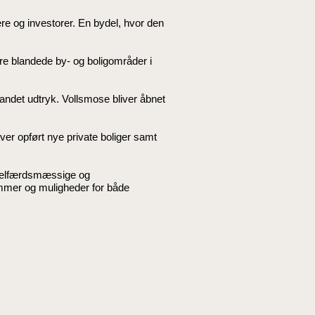
oere og investorer. En bydel, hvor den
re blandede by- og boligområder i
 andet udtryk. Vollsmose bliver åbnet
iver opført nye private boliger samt
, velfærdsmæssige og
ammer og muligheder for både