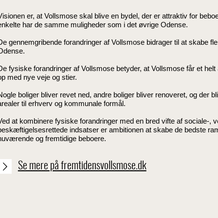
Visionen er, at Vollsmose skal blive en bydel, der er attraktiv for beb
enkelte har de samme muligheder som i det øvrige Odense.
De gennemgribende forandringer af Vollsmose bidrager til at skabe fle
Odense.
De fysiske forandringer af Vollsmose betyder, at Vollsmose får et helt
op med nye veje og stier.
Nogle boliger bliver revet ned, andre boliger bliver renoveret, og der bl
arealer til erhverv og kommunale formål.
Ved at kombinere fysiske forandringer med en bred vifte af sociale-
beskæftigelsesrettede indsatser er ambitionen at skabe de bedste r
nuværende og fremtidige beboere.
Se mere på fremtidensvollsmose.dk