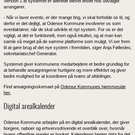
Version 1 af systemet er allerede blevet testet hos udvalgte
arrangører.
- ‎Når vi laver events, er der mange ting, vi skal forholde os til, og
derfor er det dejligt, at Odense Kommune involverer os som
eventaktører, når de skal udvikle et nyt system. For os er det
vigtigt, at det er funktionelt, men også intuitivt, og at man kan
samle så meget på de samme platforme som muligt. Vi ser frem
til at gøre brug af det nye system i fremtiden, siger Anja Følleslev,
sekretariatschef Generator.
Systemet giver kommunens medarbejdere et bedre grundlag for
at behandle ansøgningerne hurtigere og mere effektivt og giver
bedre mulighed for at koordinere på tværs af afdelinger.
Find ansøgningsskemaet på
Odense Kommunes hjemmeside
her.
Digital arealkalender
Odense Kommune arbejder på en digital arealkalender, der giver
borgere, naboer og erhvervsdrivende et overblik over, hvornår
byens offentlige arealer er booket. Kalenderen henter data fra det