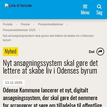
Menu
Søg
Forside
Presse
Pressemeddelelser
Pressemeddelelser 2025
Nyt-ansoegningssystem-skal-goere-det-lettere-at-skabe-liv-i-Odenses-
byrum
Nyhed
Del
Nyt ansøgningssystem skal gøre det
lettere at skabe liv i Odenses byrum
13-11-2025
Odense Kommune lancerer et nyt, digitalt
ansøgningssystem, der skal gøre det nemmere
for arrangører at søge om tilladelse til offentlige