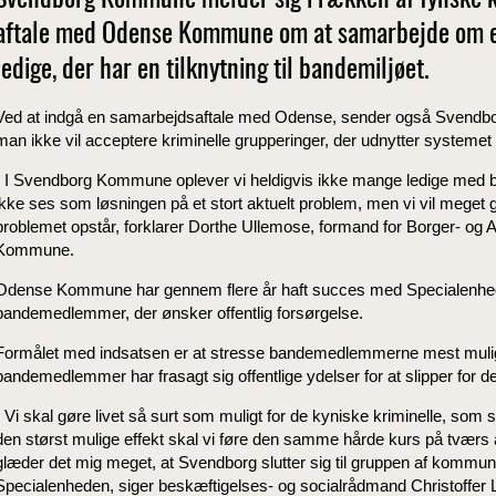
Svendborg Kommune melder sig i rækken af fynske 
aftale med Odense Kommune om at samarbejde om en
ledige, der har en tilknytning til bandemiljøet.
Ved at indgå en samarbejdsaftale med Odense, sender også Svendbo
man ikke vil acceptere kriminelle grupperinger, der udnytter systemet 
- I Svendborg Kommune oplever vi heldigvis ikke mange ledige med ba
ikke ses som løsningen på et stort aktuelt problem, men vi vil meget 
problemet opstår, forklarer Dorthe Ullemose, formand for Borger- og
Kommune.
Odense Kommune har gennem flere år haft succes med Specialenheden
bandemedlemmer, der ønsker offentlig forsørgelse.
Formålet med indsatsen er at stresse bandemedlemmerne mest muligt.
bandemedlemmer har frasagt sig offentlige ydelser for at slipper for d
- Vi skal gøre livet så surt som muligt for de kyniske kriminelle, som 
den størst mulige effekt skal vi føre den samme hårde kurs på tvær
glæder det mig meget, at Svendborg slutter sig til gruppen af kommu
Specialenheden, siger beskæftigelses- og socialrådmand Christoffer Li