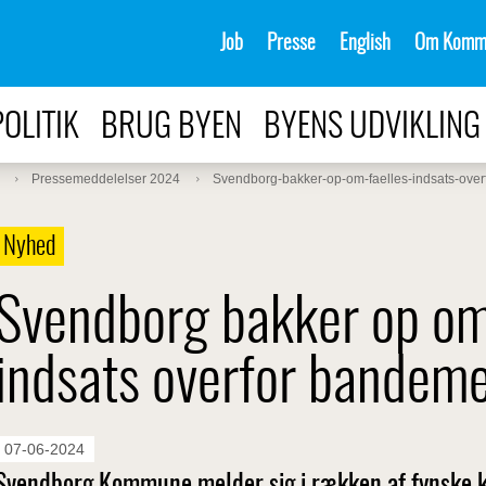
Job
Presse
English
Om Komm
POLITIK
BRUG BYEN
BYENS UDVIKLING
Pressemeddelelser 2024
Svendborg-bakker-op-om-faelles-indsats-ov
Nyhed
Svendborg bakker op om
indsats overfor bande
07-06-2024