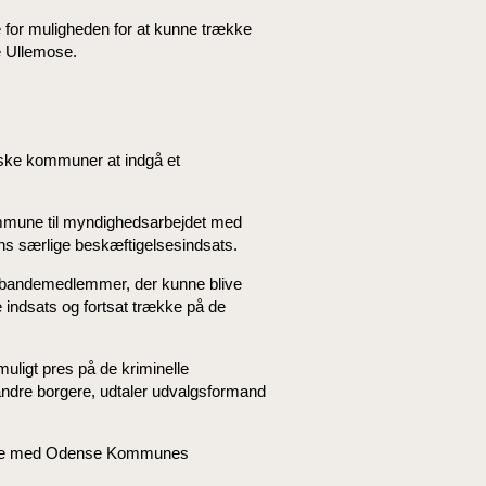
de for muligheden for at kunne trække
e Ullemose.
ske kommuner at indgå et
ommune til myndighedsarbejdet med
ns særlige beskæftigelsesindsats.
 bandemedlemmer, der kunne blive
ve indsats og fortsat trække på de
uligt pres på de kriminelle
le andre borgere, udtaler udvalgsformand
tale med Odense Kommunes