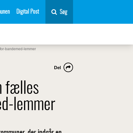
unen
Digital Post
Søg
erfor-bandemed-lemmer
Del
 fælles
med-lemmer