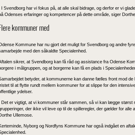
- I Svendborg har vi fokus på, at alle skal bidrage, og derfor er vi gla
på Odenses erfaringer og kompetencer på dette område, siger Dorth
Flere kommuner med
Odense Kommune har nu gjort det muligt for Svendborg og andre fyn
samarbejde med den såkaldte Specialenhed.
Aftalen sikrer, at Svendborg kan få råd og assistance fra Odense K
borgere i målgruppen, og at borgerne kan få en plads i Specialenhede
Samarbejdet betyder, at kommunerne kan danne fælles front mod de
fristet til at flytte rundt mellem kommuner for at slippe for den intensi
offentlige ydelser.
- Det er vigtigt, at vi kommuner står sammen, så vi kan lægge størst m
grupperinger, der ikke vil leve op til de spilleregler, der gælder for al
Dorthe Ullemose.
Kerteminde, Nyborg og Nordfyns Kommune har også indgået en af
Specialenhed.