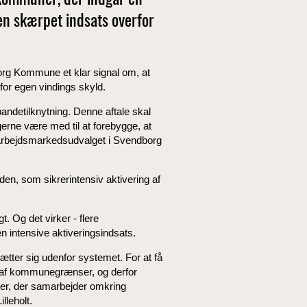
kommuner, der indgår en
 skærpet indsats overfor
rg Kommune et klar signal om, at
for egen vindings skyld.
ndetilknytning. Denne aftale skal
gerne være med til at forebygge, at
 Arbejdsmarkedsudvalget i Svendborg
, som sikrerintensiv aktivering af
 Og det virker - flere
en intensive aktiveringsindsats.
sætter sig udenfor systemet. For at få
s af kommunegrænser, og derfor
ner, der samarbejder omkring
lleholt.