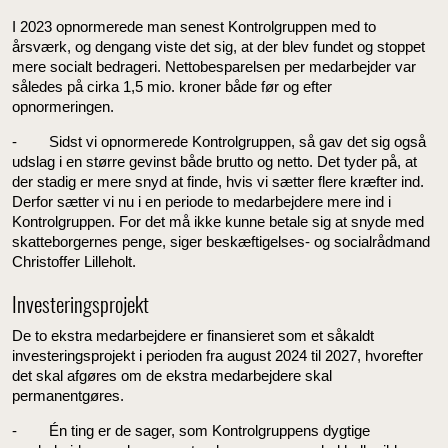
I 2023 opnormerede man senest Kontrolgruppen med to
årsværk, og dengang viste det sig, at der blev fundet og stoppet
mere socialt bedrageri. Nettobesparelsen per medarbejder var
således på cirka 1,5 mio. kroner både før og efter
opnormeringen.
- Sidst vi opnormerede Kontrolgruppen, så gav det sig også
udslag i en større gevinst både brutto og netto. Det tyder på, at
der stadig er mere snyd at finde, hvis vi sætter flere kræfter ind.
Derfor sætter vi nu i en periode to medarbejdere mere ind i
Kontrolgruppen. For det må ikke kunne betale sig at snyde med
skatteborgernes penge, siger beskæftigelses- og socialrådmand
Christoffer Lilleholt.
Investeringsprojekt
De to ekstra medarbejdere er finansieret som et såkaldt
investeringsprojekt i perioden fra august 2024 til 2027, hvorefter
det skal afgøres om de ekstra medarbejdere skal
permanentgøres.
- Én ting er de sager, som Kontrolgruppens dygtige