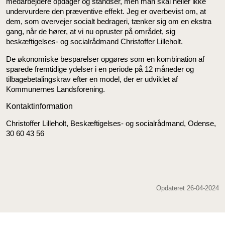
medarbejdere opdager og standser, men man skal heller ikke
undervurdere den præventive effekt. Jeg er overbevist om, at
dem, som overvejer socialt bedrageri, tænker sig om en ekstra
gang, når de hører, at vi nu opruster på området, sig
beskæftigelses- og socialrådmand Christoffer Lilleholt.
De økonomiske besparelser opgøres som en kombination af
sparede fremtidige ydelser i en periode på 12 måneder og
tilbagebetalingskrav efter en model, der er udviklet af
Kommunernes Landsforening.
Kontaktinformation
Christoffer Lilleholt, Beskæftigelses- og socialrådmand, Odense,
30 60 43 56
Opdateret 26-04-2024