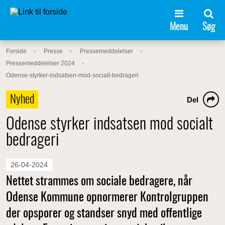
Menu
Søg
Forside
Presse
Pressemeddelelser
Pressemeddelelser 2024
Odense-styrker-indsatsen-mod-socialt-bedrageri
Nyhed
Del
Odense styrker indsatsen mod socialt
bedrageri
26-04-2024
Nettet strammes om sociale bedragere, når
Odense Kommune opnormerer Kontrolgruppen
der opsporer og standser snyd med offentlige