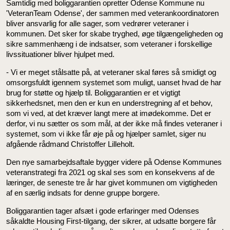
Samtidig med boliggarantien opretter Odense Kommune nu
'VeteranTeam Odense', der sammen med veterankoordinatoren
bliver ansvarlig for alle sager, som vedrører veteraner i
kommunen. Det sker for skabe tryghed, øge tilgængeligheden og
sikre sammenhæng i de indsatser, som veteraner i forskellige
livssituationer bliver hjulpet med.
- Vi er meget stålsatte på, at veteraner skal føres så smidigt og
omsorgsfuldt igennem systemet som muligt, uanset hvad de har
brug for støtte og hjælp til. Boliggarantien er et vigtigt
sikkerhedsnet, men den er kun en understregning af et behov,
som vi ved, at det kræver langt mere at imødekomme. Det er
derfor, vi nu sætter os som mål, at der ikke må findes veteraner i
systemet, som vi ikke får øje på og hjælper samlet, siger nu
afgående rådmand Christoffer Lilleholt.
Den nye samarbejdsaftale bygger videre på Odense Kommunes
veteranstrategi fra 2021 og skal ses som en konsekvens af de
læringer, de seneste tre år har givet kommunen om vigtigheden
af en særlig indsats for denne gruppe borgere.
Boliggarantien tager afsæt i gode erfaringer med Odenses
såkaldte Housing First-tilgang, der sikrer, at udsatte borgere får