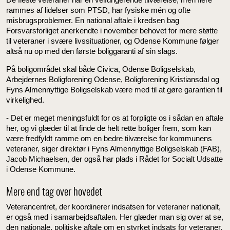
rammes af lidelser som PTSD, har fysiske mén og ofte
misbrugsproblemer. En national aftale i kredsen bag
Forsvarsforliget anerkendte i november behovet for mere støtte
til veteraner i svære livssituationer, og Odense Kommune følger
altså nu op med den første boliggaranti af sin slags.
På boligområdet skal både Civica, Odense Boligselskab,
Arbejdernes Boligforening Odense, Boligforening Kristiansdal og
Fyns Almennyttige Boligselskab være med til at gøre garantien til
virkelighed.
- Det er meget meningsfuldt for os at forpligte os i sådan en aftale
her, og vi glæder til at finde de helt rette boliger frem, som kan
være fredfyldt ramme om en bedre tilværelse for kommunens
veteraner, siger direktør i Fyns Almennyttige Boligselskab (FAB),
Jacob Michaelsen, der også har plads i Rådet for Socialt Udsatte
i Odense Kommune.
Mere end tag over hovedet
Veterancentret, der koordinerer indsatsen for veteraner nationalt,
er også med i samarbejdsaftalen. Her glæder man sig over at se,
den nationale, politiske aftale om en styrket indsats for veteraner,