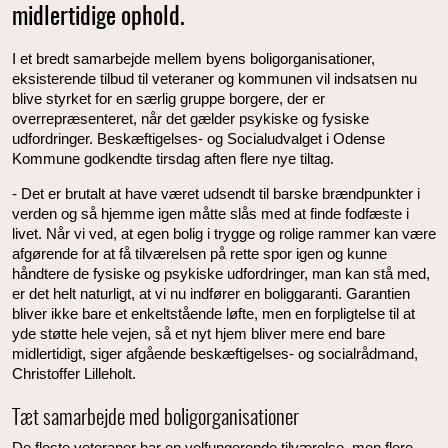
midlertidige ophold.
I et bredt samarbejde mellem byens boligorganisationer,
eksisterende tilbud til veteraner og kommunen vil indsatsen nu
blive styrket for en særlig gruppe borgere, der er
overrepræsenteret, når det gælder psykiske og fysiske
udfordringer. Beskæftigelses- og Socialudvalget i Odense
Kommune godkendte tirsdag aften flere nye tiltag.
- Det er brutalt at have været udsendt til barske brændpunkter i
verden og så hjemme igen måtte slås med at finde fodfæste i
livet. Når vi ved, at egen bolig i trygge og rolige rammer kan være
afgørende for at få tilværelsen på rette spor igen og kunne
håndtere de fysiske og psykiske udfordringer, man kan stå med,
er det helt naturligt, at vi nu indfører en boliggaranti. Garantien
bliver ikke bare et enkeltstående løfte, men en forpligtelse til at
yde støtte hele vejen, så et nyt hjem bliver mere end bare
midlertidigt, siger afgående beskæftigelses- og socialrådmand,
Christoffer Lilleholt.
Tæt samarbejde med boligorganisationer
De fleste veteraner har en velfungerende tilværelse, men flere