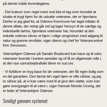
på denne måde levendegøres.
- Det kræver som regel mere end blot et tag over hovedet at
skabe et trygt hjem for de udsatte veteraner, der er hjemløse.
Derfor er jeg glad for, at Odense Kommune har taget initiativ til
denne aftale, der netop går ind og tager hensyn til de særlige og
individuelle behov, hjemløse veteraner har, herunder at den
enkelte veteran sikres et hjem i rolige omgivelser med adgang til
natur og grønne områder, siger oberst og chef for Veterancentret
Kim Simonsen.
Veteranhjem Odense på Sønder Boulevard kan have op til seks
veteraner boende i kortere perioder og vil få en afgørende rolle i,
at den nye samarbejdsaftale bliver en succes.
- Vi forbliver en tryg base for de veteraner, der får egen bolig som
en del garantien. Den første tid i eget hjem er ofte sårbar, og jeg
er sikker på, at vi kan være med til at give den støtte, som kan
gøre overgangen til at være i, siger Hannah Merete Ussing, der
er leder af Veteranhjem Odense.
Smidigt gennem systemet