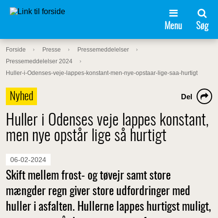
Menu
Søg
Forside
Presse
Pressemeddelelser
Pressemeddelelser 2024
Huller-i-Odenses-veje-lappes-konstant-men-nye-opstaar-lige-saa-hurtigt
Nyhed
Del
Huller i Odenses veje lappes konstant,
men nye opstår lige så hurtigt
06-02-2024
Skift mellem frost- og tøvejr samt store
mængder regn giver store udfordringer med
huller i asfalten. Hullerne lappes hurtigst muligt,