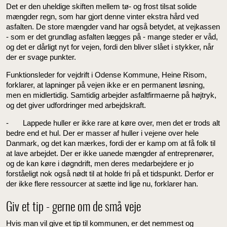
Det er den uheldige skiften mellem tø- og frost tilsat solide
mængder regn, som har gjort denne vinter ekstra hård ved
asfalten. De store mængder vand har også betydet, at vejkassen
- som er det grundlag asfalten lægges på - mange steder er våd,
og det er dårligt nyt for vejen, fordi den bliver slået i stykker, når
der er svage punkter.
Funktionsleder for vejdrift i Odense Kommune, Heine Risom,
forklarer, at lapninger på vejen ikke er en permanent løsning,
men en midlertidig. Samtidig arbejder asfaltfirmaerne på højtryk,
og det giver udfordringer med arbejdskraft.
- Lappede huller er ikke rare at køre over, men det er trods alt
bedre end et hul. Der er masser af huller i vejene over hele
Danmark, og det kan mærkes, fordi der er kamp om at få folk til
at lave arbejdet. Der er ikke uanede mængder af entreprenører,
og de kan køre i døgndrift, men deres medarbejdere er jo
forståeligt nok også nødt til at holde fri på et tidspunkt. Derfor er
der ikke flere ressourcer at sætte ind lige nu, forklarer han.
Giv et tip - gerne om de små veje
Hvis man vil give et tip til kommunen, er det nemmest og