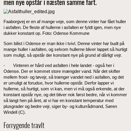
men nye opstår i næsten samme fart.
Faaborgvej er en af mange veje, som denne vinter har fået huller
i asfalten. De fleste af hullerne i asfalten er fyldt igen, men nye
dukker konstant op. Foto: Odense Kommune
Som bilist i Odense er man ikke i tvivl. Denne vinter har budt på
mange huller i asfalten, og selvom hullerne bliver lappet så hurtigt
som muligt, så opstår der konstant nye på grund af dårligt vejr.
- Vinteren er hård ved asfalten i hele landet - også her i
Odense. Der er kommet store mængder vand. Når det skifter
mellem frost- og tøvejr, så trænger vandet ned i asfalten, og det
er umuligt at forudse, hvor hullerne opstår. Derfor lapper vi
hullerne, så hurtigt, som vi kan, men vi må også erkende, at der
konstant opstår nye, og det bliver nok først bedre, når vi kommer
så langt hen på året, at vi har en konstant temperatur med
plusgrader og bedre vejr, siger by- og kulturrådmand, Søren
Windell (C).
Forrygende travlt