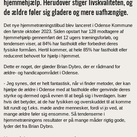
hjemmehjælp. Herudover stiger livskvaliteten, og
de ældre føler sig gladere og mere uafhængige.
Det nye hjemmetræningstilbud blev lanceret i Odense Kommune
den første oktober 2023. Siden opstart har 128 modtagere af
hjemmehjælp gennemført det 12 ugers træningsforløb, og
tendensen viser, at 84% har fastholdt eller forbedret deres
fysiske formåen. Hertil kommer, at hele 85% har fastholdt eller
reduceret behovet for hjælp i hjemmet.
Dette er noget, der glæder Brian Dybro, der er rådmand for
ældre- og handicapområdet i Odense.
- Jeg synes, det er helt fantastisk, når vi finder metoder, der kan
hjælpe de ældre i Odense med at fastholde eller genvinde deres
styrke og dermed også evnen til at begå sig i hverdagen. Især
hvis det betyder, at de har fysikken og overskuddet til at komme
lidt rundt og f.eks. møde andre mennesker, fordi vi jo ved, at
mange ældre føler sig ensomme. Så tendenserne i
hjemmetræningens resultater er på mange måder rigtig gode,
lyder det fra Brian Dybro.