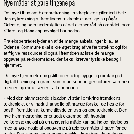
Nye måder at gøre tingene på
Det nye tilbud om hjemmetræning i ældreplejen spiller ind i hele
den nytænkning af fremtidens ældrepleje, der lige nu pågår i
Odense, og som understøttes af det ekspertråd på området, som
Ældre- og Handicapudvalget har nedsat.
Fra ekspertrådet lyder en af de mange anbefalinger bl.a., at
Odense Kommune skal sikre øget brug af velfærdsteknologi for
at frigive ressourcer til også i fremtiden at løse de mange
opgaver på ældreområdet, der f.eks. kræver fysiske besøg i
hjemmet.
Det nye hjemmetræningstilbud er netop bygget op omkring et
digitalt træningsprogram, som man som borger udfører sammen
med en hjemmetræner fra kommunen.
- Med den alarmerende situation vi står i omkring fremtidens
ældrepleje, er vi nødt til at spille på mange forskellige heste for
også i fremtiden at kunne tilbyde en tryg og god ældrepleje. Den
nye hjemmetræning er et godt eksempel på, hvordan
velfærdsteknologi på en ansvarlig måde kan gå ind og hjælpe os
med at løse nogle af opgaverne på ældreområdet til gavn for de
ældre. Det, synes jeg er meget positivt, især fordi de ældre er