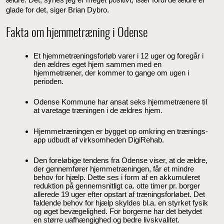
glade for det, siger Brian Dybro.
Fakta om hjemmetræning i Odense
Et hjemmetræningsforløb varer i 12 uger og foregår i
den ældres eget hjem sammen med en
hjemmetræner, der kommer to gange om ugen i
perioden.
Odense Kommune har ansat seks hjemmetrænere til
at varetage træningen i de ældres hjem.
Hjemmetræningen er bygget op omkring en trænings-
app udbudt af virksomheden DigiRehab.
Den foreløbige tendens fra Odense viser, at de ældre,
der gennemfører hjemmetræningen, får et mindre
behov for hjælp. Dette ses i form af en akkumuleret
reduktion på gennemsnitligt ca. otte timer pr. borger
allerede 19 uger efter opstart af træningsforløbet. Det
faldende behov for hjælp skyldes bl.a. en styrket fysik
og øget bevægelighed. For borgerne har det betydet
en større uafhængighed og bedre livskvalitet.