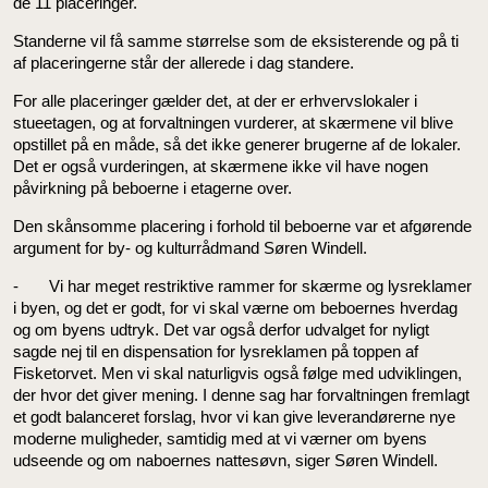
de 11 placeringer.
Standerne vil få samme størrelse som de eksisterende og på ti
af placeringerne står der allerede i dag standere.
For alle placeringer gælder det, at der er erhvervslokaler i
stueetagen, og at forvaltningen vurderer, at skærmene vil blive
opstillet på en måde, så det ikke generer brugerne af de lokaler.
Det er også vurderingen, at skærmene ikke vil have nogen
påvirkning på beboerne i etagerne over.
Den skånsomme placering i forhold til beboerne var et afgørende
argument for by- og kulturrådmand Søren Windell.
- Vi har meget restriktive rammer for skærme og lysreklamer
i byen, og det er godt, for vi skal værne om beboernes hverdag
og om byens udtryk. Det var også derfor udvalget for nyligt
sagde nej til en dispensation for lysreklamen på toppen af
Fisketorvet. Men vi skal naturligvis også følge med udviklingen,
der hvor det giver mening. I denne sag har forvaltningen fremlagt
et godt balanceret forslag, hvor vi kan give leverandørerne nye
moderne muligheder, samtidig med at vi værner om byens
udseende og om naboernes nattesøvn, siger Søren Windell.