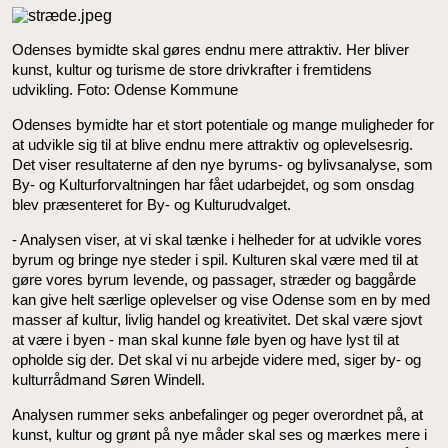
Odenses bymidte skal gøres endnu mere attraktiv. Her bliver
kunst, kultur og turisme de store drivkrafter i fremtidens
udvikling. Foto: Odense Kommune
Odenses bymidte har et stort potentiale og mange muligheder for
at udvikle sig til at blive endnu mere attraktiv og oplevelsesrig.
Det viser resultaterne af den nye byrums- og bylivsanalyse, som
By- og Kulturforvaltningen har fået udarbejdet, og som onsdag
blev præsenteret for By- og Kulturudvalget.
- Analysen viser, at vi skal tænke i helheder for at udvikle vores
byrum og bringe nye steder i spil. Kulturen skal være med til at
gøre vores byrum levende, og passager, stræder og baggårde
kan give helt særlige oplevelser og vise Odense som en by med
masser af kultur, livlig handel og kreativitet. Det skal være sjovt
at være i byen - man skal kunne føle byen og have lyst til at
opholde sig der. Det skal vi nu arbejde videre med, siger by- og
kulturrådmand Søren Windell.
Analysen rummer seks anbefalinger og peger overordnet på, at
kunst, kultur og grønt på nye måder skal ses og mærkes mere i