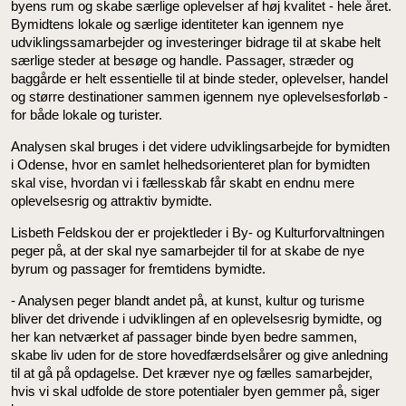
byens rum og skabe særlige oplevelser af høj kvalitet - hele året.
Bymidtens lokale og særlige identiteter kan igennem nye
udviklingssamarbejder og investeringer bidrage til at skabe helt
særlige steder at besøge og handle. Passager, stræder og
baggårde er helt essentielle til at binde steder, oplevelser, handel
og større destinationer sammen igennem nye oplevelsesforløb -
for både lokale og turister.
Analysen skal bruges i det videre udviklingsarbejde for bymidten
i Odense, hvor en samlet helhedsorienteret plan for bymidten
skal vise, hvordan vi i fællesskab får skabt en endnu mere
oplevelsesrig og attraktiv bymidte.
Lisbeth Feldskou der er projektleder i By- og Kulturforvaltningen
peger på, at der skal nye samarbejder til for at skabe de nye
byrum og passager for fremtidens bymidte.
- Analysen peger blandt andet på, at kunst, kultur og turisme
bliver det drivende i udviklingen af en oplevelsesrig bymidte, og
her kan netværket af passager binde byen bedre sammen,
skabe liv uden for de store hovedfærdselsårer og give anledning
til at gå på opdagelse. Det kræver nye og fælles samarbejder,
hvis vi skal udfolde de store potentialer byen gemmer på, siger