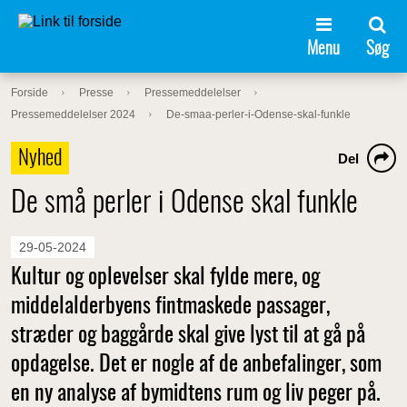
Menu
Søg
Forside
Presse
Pressemeddelelser
Pressemeddelelser 2024
De-smaa-perler-i-Odense-skal-funkle
Nyhed
Del
De små perler i Odense skal funkle
29-05-2024
Kultur og oplevelser skal fylde mere, og
middelalderbyens fintmaskede passager,
stræder og baggårde skal give lyst til at gå på
opdagelse. Det er nogle af de anbefalinger, som
en ny analyse af bymidtens rum og liv peger på.