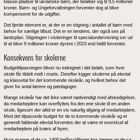
klasse-pladser til ukrainske børn, der beløber sig til 9,5 millioner
kroner. Børn- og Ungeforvaltningen forventer dog at blive
kompenseret for de udgifter.
Det fjerde element er, at der er en stigning i antallet af børn med
behov for særlige tilbud. Det er en tendens, der også ses på
landsplan. Stigningen i visiteringer til specialundervisning ser ud
til at blive 9 millioner kroner dyrere i 2023 end hidtil forventet.
Konsekvens for skolerne
Budgettilpasningen bliver nu indregnet i det beløb, som hver
skole får tildelt midt i marts. Derefter kigger skolerne på elevtal
og klassetal for det kommende skoleår, og hvilket behov det
giver for antal lærere og pædagoger.
Mange skoleår har det ikke været nødvendigt med afskedigelser,
da medarbejdere kan overflyttes fra den ene skole til en anden
skole, ligesom der altid er en vis naturlig afgang af medarbejdere.
Med det tilpassede budget for de to kommende skoleår og et
generelt faldende elevtal forventes der at være et overskud af
medarbejdere på tværs af byen.
Hvor mange af de ca. 1400 helårsstillinger hos lærere og de ca.