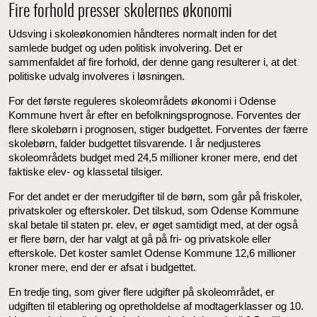
Fire forhold presser skolernes økonomi
Udsving i skoleøkonomien håndteres normalt inden for det
samlede budget og uden politisk involvering. Det er
sammenfaldet af fire forhold, der denne gang resulterer i, at det
politiske udvalg involveres i løsningen.
For det første reguleres skoleområdets økonomi i Odense
Kommune hvert år efter en befolkningsprognose. Forventes der
flere skolebørn i prognosen, stiger budgettet. Forventes der færre
skolebørn, falder budgettet tilsvarende. I år nedjusteres
skoleområdets budget med 24,5 millioner kroner mere, end det
faktiske elev- og klassetal tilsiger.
For det andet er der merudgifter til de børn, som går på friskoler,
privatskoler og efterskoler. Det tilskud, som Odense Kommune
skal betale til staten pr. elev, er øget samtidigt med, at der også
er flere børn, der har valgt at gå på fri- og privatskole eller
efterskole. Det koster samlet Odense Kommune 12,6 millioner
kroner mere, end der er afsat i budgettet.
En tredje ting, som giver flere udgifter på skoleområdet, er
udgiften til etablering og opretholdelse af modtagerklasser og 10.