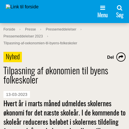
Menu
Søg
Forside
Presse
Pressemeddelelser
Pressemeddelelser 2023
Tilpasning-af-oekonomien-til-byens-folkeskoler
Nyhed
Del
Tilpasning af økonomien til byens
folkeskoler
13-03-2023
Hvert år i marts måned udmeldes skolernes
økonomi for det næste skoleår. I de kommende to
skoleår reduceres beløbet i skolernes tildeling