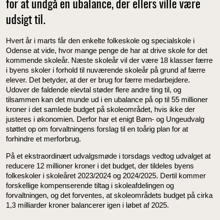
for at undgå en ubalance, der ellers ville være
udsigt til.
Hvert år i marts får den enkelte folkeskole og specialskole i
Odense at vide, hvor mange penge de har at drive skole for det
kommende skoleår. Næste skoleår vil der være 18 klasser færre
i byens skoler i forhold til nuværende skoleår på grund af færre
elever. Det betyder, at der er brug for færre medarbejdere.
Udover de faldende elevtal støder flere andre ting til, og
tilsammen kan det munde ud i en ubalance på op til 55 millioner
kroner i det samlede budget på skoleområdet, hvis ikke der
justeres i økonomien. Derfor har et enigt Børn- og Ungeudvalg
støttet op om forvaltningens forslag til en toårig plan for at
forhindre et merforbrug.
På et ekstraordinært udvalgsmøde i torsdags vedtog udvalget at
reducere 12 millioner kroner i det budget, der tildeles byens
folkeskoler i skoleåret 2023/2024 og 2024/2025. Dertil kommer
forskellige kompenserende tiltag i skoleafdelingen og
forvaltningen, og det forventes, at skoleområdets budget på cirka
1,3 milliarder kroner balancerer igen i løbet af 2025.