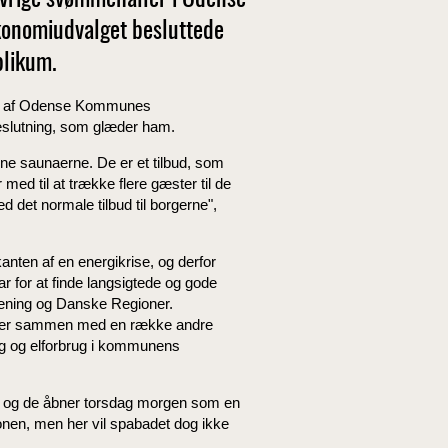
vrige svømmehaller i Odense
konomiudvalget besluttede
blikum.
del af Odense Kommunes
eslutning, som glæder ham.
bne saunaerne. De er et tilbud, som
ed til at trække flere gæster til de
det normale tilbud til borgerne",
nten af en energikrise, og derfor
 for at finde langsigtede og gode
rening og Danske Regioner.
grader sammen med en række andre
brug og elforbrug i kommunens
 og de åbner torsdag morgen som en
en, men her vil spabadet dog ikke