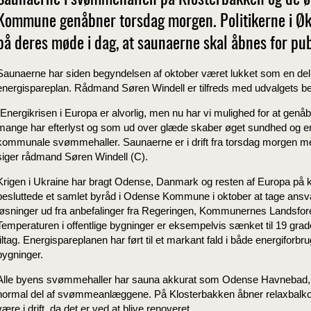
Saunaerne i svømmehallen på Klosterbakken og de ø
Kommune genåbner torsdag morgen. Politikerne i Ø
på deres møde i dag, at saunaerne skal åbnes for pu
Saunaerne har siden begyndelsen af oktober været lukket som en 
energispareplan. Rådmand Søren Windell er tilfreds med udvalgets b
"Energikrisen i Europa er alvorlig, men nu har vi mulighed for at genå
mange har efterlyst og som ud over glæde skaber øget sundhed og er m
kommunale svømmehaller. Saunaerne er i drift fra torsdag morgen med 
siger rådmand Søren Windell (C).
Krigen i Ukraine har bragt Odense, Danmark og resten af Europa på ka
besluttede et samlet byråd i Odense Kommune i oktober at tage ansvar
løsninger ud fra anbefalinger fra Regeringen, Kommunernes Landsfo
Temperaturen i offentlige bygninger er eksempelvis sænket til 19 
tiltag. Energispareplanen har ført til et markant fald i både energifor
bygninger.
Alle byens svømmehaller har sauna akkurat som Odense Havnebad,
normal del af svømmeanlæggene. På Klosterbakken åbner relaxbalkon
være i drift, da det er ved at blive renoveret.