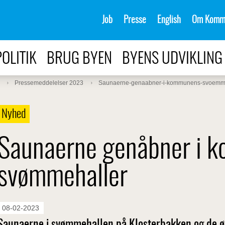
Job
Presse
English
Om Komm
POLITIK
BRUG BYEN
BYENS UDVIKLING
Pressemeddelelser 2023
Saunaerne-genaabner-i-kommunens-svoemm
Nyhed
Saunaerne genåbner i 
svømmehaller
08-02-2023