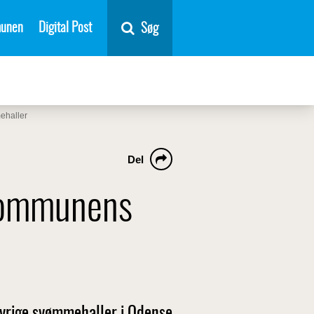
unen
Digital Post
Søg
ehaller
Del
kommunens