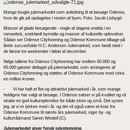
Mange brugte julemarkedet som anledning til at besøge Odense,
hvor de gik på opdagelse i resten af byen. Foto: Jacob Lisbygd
Masser af glade besøgende - nogle af dagene endda i en
romantisk, sneklædt bymidte og masser af kulturelle oplevelser.
Sådan ser Odense Cityforening og Odense Kommune tilbage på
årets succesfulde H.C. Andersen Julemarked, som fandt sted i
de første tre weekender i løbet af december.
Ifølge tallene fra Odense Cityforening har mellem 60.000 og
65.000 gæster deltaget på julemarkedet, som arrangeres af
Odense Cityforening og støttes af Odense Kommune med cirka
en million kroner.
- Vi har haft et flot og attraktivt julemarked i år, som mange
heldigvis har valgt at besøge. I Odense satser vi på kvalitet og vil
skabe en god kulturoplevelse for både store og små. Det synes
jeg, at vi er lykkes med i år, og det vil også være et krav fra
Odense Kommune til næste års julemarked, siger by- og
kulturrådmand Søren Windell (C).
Julemarkedet giver fynsk julestemning