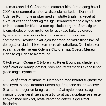
Julemarkedet i H.C. Andersen-kvarteret blev første gang holdt i
2004 og er dermed et af de ældste julemarkeder i Danmark.
Odense Kommune ønsker med sin støtte til julemarkedet at
sikre, at det er et åbent og festligt julemarked for hele byen, som
er interessant for både turister og lokale borgere. Samtidig er
julemarkedet en god mulighed for at skabe kulturoplevelser i
byrummene, som der er færre af om vinteren end om
sommeren. Desuden skal lejen for staderne være tilpas lav, så
der også er plads til ikke-kommercielle udstillere. Det hele sker i
et samarbejde mellem Odense Cityforening, Odeon, Museum
Odense og Odense Kommune.
Citydirektør i Odense Cityforening, Peter Bøgholm, glæder sig
også over de mange gæster, som har været med til skabe liv og
glade dage i bymidten.
- Vi går efter at skabe et julemarked med kvalitet til glæde for
hele byen. Mange kommer udefra og får øjnene op for Odense.
Gæsterne bruger omkring tre timer på at nyde boderne, og
mange bruger dertil lige så lang tid på at gå på opdagelse i resten
af byen med butikker, restauranter og cafeer, siger Peter
Bøgholm.