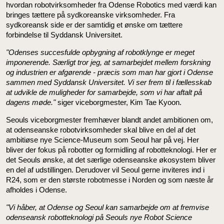
hvordan robotvirksomheder fra Odense Robotics med værdi kan
bringes tættere på sydkoreanske virksomheder. Fra
sydkoreansk side er der samtidig et ønske om tættere
forbindelse til Syddansk Universitet.
"Odenses succesfulde opbygning af robotklynge er meget
imponerende. Særligt tror jeg, at samarbejdet mellem forskning
og industrien er afgørende - præcis som man har gjort i Odense
sammen med Syddansk Universitet. Vi ser frem til i fællesskab
at udvikle de muligheder for samarbejde, som vi har aftalt på
dagens møde."
siger viceborgmester, Kim Tae Kyoon.
Seouls viceborgmester fremhæver blandt andet ambitionen om,
at odenseanske robotvirksomheder skal blive en del af det
ambitiøse nye Science-Museum som Seoul har på vej. Her
bliver der fokus på robotter og formidling af robotteknologi. Her er
det Seouls ønske, at det særlige odenseanske økosystem bliver
en del af udstillingen. Derudover vil Seoul gerne inviteres ind i
R24, som er den største robotmesse i Norden og som næste år
afholdes i Odense.
"Vi håber, at Odense og Seoul kan samarbejde om at fremvise
odenseansk robotteknologi på Seouls nye Robot Science