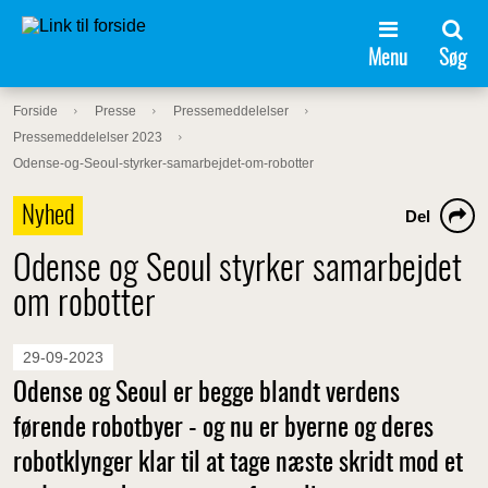
Menu
Søg
Forside
Presse
Pressemeddelelser
Pressemeddelelser 2023
Odense-og-Seoul-styrker-samarbejdet-om-robotter
Nyhed
Del
Odense og Seoul styrker samarbejdet
om robotter
29-09-2023
Odense og Seoul er begge blandt verdens
førende robotbyer - og nu er byerne og deres
robotklynger klar til at tage næste skridt mod et