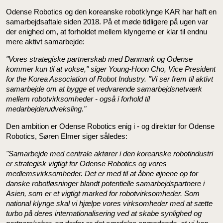
Odense Robotics og den koreanske robotklynge KAR har haft en
samarbejdsaftale siden 2018. På et møde tidligere på ugen var
der enighed om, at forholdet mellem klyngerne er klar til endnu
mere aktivt samarbejde:
"Vores strategiske partnerskab med Danmark og Odense
kommer kun til at vokse," siger Young-Hoon Cho, Vice President
for the Korea Association of Robot Industry. "Vi ser frem til aktivt
samarbejde om at bygge et vedvarende samarbejdsnetværk
mellem robotvirksomheder - også i forhold til
medarbejderudveksling."
Den ambition er Odense Robotics enig i - og direktør for Odense
Robotics, Søren Elmer siger således:
"Samarbejde med centrale aktører i den koreanske robotindustri
er strategisk vigtigt for Odense Robotics og vores
medlemsvirksomheder. Det er med til at åbne øjnene op for
danske robotløsninger blandt potentielle samarbejdspartnere i
Asien, som er et vigtigt marked for robotvirksomheder. Som
national klynge skal vi hjælpe vores virksomheder med at sætte
turbo på deres internationalisering ved at skabe synlighed og