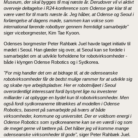
Museum, der skal bygges til maj næste år. Derudover vil vi aktivt
overveje deltagelse i R24-konference som Odense gør klar til at
være vært for til marts næste år. Jeg håber, at Odense og Seoul i
forlængelse af dagens møde, sammen kan vokse som
international førende robotbyer gennem fremtidigt samarbejde"
siger viceborgmester, Kim Tae Kyoon.
Odenses borgmester Peter Rahbæk Juel havde taget initiativ til
mødet i Seoul. Han glæder sig over, at Seoul kan se fordele i
samarbejdet om at udvikle forholdene for robotvirksomheder -
både i klyngen Odense Robotics og i Sydkorea.
"For mig handler det om at bidrage til, at de odenseanske
robotvirksomheder får de bedst mulige rammer for at udvikle sig
og skabe nye arbejdspladser. Her er robotmiljøet i Seoul
overordentligt interessant fordi bystyret lige nu investerer
milliarder i at opbygge en bydel kun til robotvirksomheder. Men
også fordi sydkoreanerne tiltrækkes af modellen i Odense
Robotics, baseret på samarbejde på tværs af både
virksomheder, kommune og universitet. Der er voldsom energi i
Odense Robotics som sydkoreanerne kan se en værdi i og som
de meget gerne vil tættere på. Det håber jeg vil komme mange
odenseanske virksomheder til gode",
siger Peter Rahbæk Juel.