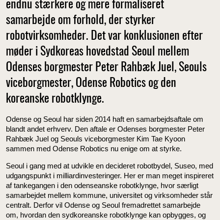
endnu stærkere og mere formaliseret
samarbejde om forhold, der styrker
robotvirksomheder. Det var konklusionen efter
møder i Sydkoreas hovedstad Seoul mellem
Odenses borgmester Peter Rahbæk Juel, Seouls
viceborgmester, Odense Robotics og den
koreanske robotklynge.
Odense og Seoul har siden 2014 haft en samarbejdsaftale om
blandt andet erhverv. Den aftale er Odenses borgmester Peter
Rahbæk Juel og Seouls viceborgmester Kim Tae Kyoon
sammen med Odense Robotics nu enige om at styrke.
Seoul i gang med at udvikle en decideret robotbydel, Suseo, med
udgangspunkt i milliardinvesteringer. Her er man meget inspireret
af tankegangen i den odenseanske robotklynge, hvor særligt
samarbejdet mellem kommune, universitet og virksomheder står
centralt. Derfor vil Odense og Seoul fremadrettet samarbejde
om, hvordan den sydkoreanske robotklynge kan opbygges, og