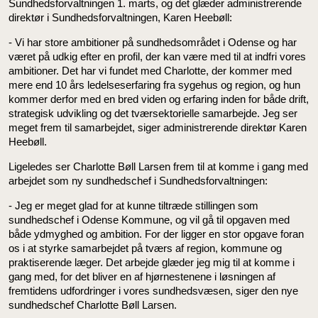
Sundhedsforvaltningen 1. marts, og det glæder administrerende
direktør i Sundhedsforvaltningen, Karen Heebøll:
- Vi har store ambitioner på sundhedsområdet i Odense og har
været på udkig efter en profil, der kan være med til at indfri vores
ambitioner. Det har vi fundet med Charlotte, der kommer med
mere end 10 års ledelseserfaring fra sygehus og region, og hun
kommer derfor med en bred viden og erfaring inden for både drift,
strategisk udvikling og det tværsektorielle samarbejde. Jeg ser
meget frem til samarbejdet, siger administrerende direktør Karen
Heebøll.
Ligeledes ser Charlotte Bøll Larsen frem til at komme i gang med
arbejdet som ny sundhedschef i Sundhedsforvaltningen:
- Jeg er meget glad for at kunne tiltræde stillingen som
sundhedschef i Odense Kommune, og vil gå til opgaven med
både ydmyghed og ambition. For der ligger en stor opgave foran
os i at styrke samarbejdet på tværs af region, kommune og
praktiserende læger. Det arbejde glæder jeg mig til at komme i
gang med, for det bliver en af hjørnestenene i løsningen af
fremtidens udfordringer i vores sundhedsvæsen, siger den nye
sundhedschef Charlotte Bøll Larsen.