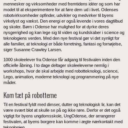
mennesker og virksomheder med fremtidens idéer og som har
modet til at eksperimentere for at føre dem ud i livet. Odenses
robotvirksomheder opfinder, udvikler og medvirker til byens
virkelyst og vækst. Den energi er også levende i vores dagtilbud
og skoler. Børn i Odense har mulighed for at dyrke deres
nysgerrighed og kan lege sig til viden og kundskaber i science og
teknologiens verden. Med den nye festival gør vi det synligt for
alle familier, at teknologi er både forretning, fantasi og fornøjelse,
siger Susanne Crawley Larsen.
1000 skoleelever fra Odense får adgang til festivalen inden den
officielle åbning. I to dage deltager skoleeleverne nemlig i
workshops, hvor de skal arbejde med robotteknologi, science,
Lego, animation, moderne teknologi og programmering på nye
måder.
Kom tæt på robotterne
Til en festival fyldt med dimser, dutter og teknologisk lir, kan det
være svært blot at skulle se på og ikke røre. Derfor er det også
vigtigt for byens ungdomsskole, UngOdense, der arrangerer
festivalen, at byens borgere kan komme i ægte nærkontakt med
teknologien.