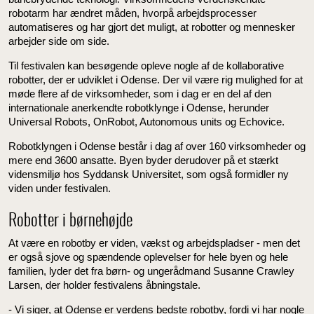
robotarm har ændret måden, hvorpå arbejdsprocesser
automatiseres og har gjort det muligt, at robotter og mennesker
arbejder side om side.
Til festivalen kan besøgende opleve nogle af de kollaborative
robotter, der er udviklet i Odense. Der vil være rig mulighed for at
møde flere af de virksomheder, som i dag er en del af den
internationale anerkendte robotklynge i Odense, herunder
Universal Robots, OnRobot, Autonomous units og Echovice.
Robotklyngen i Odense består i dag af over 160 virksomheder og
mere end 3600 ansatte. Byen byder derudover på et stærkt
vidensmiljø hos Syddansk Universitet, som også formidler ny
viden under festivalen.
Robotter i børnehøjde
At være en robotby er viden, vækst og arbejdspladser - men det
er også sjove og spændende oplevelser for hele byen og hele
familien, lyder det fra børn- og ungerådmand Susanne Crawley
Larsen, der holder festivalens åbningstale.
- Vi siger, at Odense er verdens bedste robotby, fordi vi har nogle