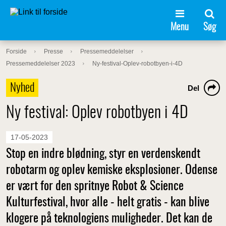
Menu
Søg
Forside
Presse
Pressemeddelelser
Pressemeddelelser 2023
Ny-festival-Oplev-robotbyen-i-4D
Nyhed
Del
Ny festival: Oplev robotbyen i 4D
17-05-2023
Stop en indre blødning, styr en verdenskendt
robotarm og oplev kemiske eksplosioner. Odense
er vært for den spritnye Robot & Science
Kulturfestival, hvor alle - helt gratis - kan blive
klogere på teknologiens muligheder. Det kan de