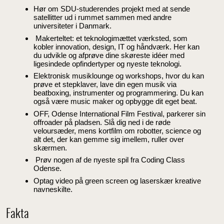
Hør om SDU-studerendes projekt med at sende
satellitter ud i rummet sammen med andre
universiteter i Danmark.
Makerteltet: et teknologimættet værksted, som
kobler innovation, design, IT og håndværk. Her kan
du udvikle og afprøve dine skøreste idéer med
ligesindede opfindertyper og nyeste teknologi.
Elektronisk musiklounge og workshops, hvor du kan
prøve et stepklaver, lave din egen musik via
beatboxing, instrumenter og programmering. Du kan
også være music maker og opbygge dit eget beat.
OFF, Odense International Film Festival, parkerer sin
offroader på pladsen. Slå dig ned i de røde
veloursæder, mens kortfilm om robotter, science og
alt det, der kan gemme sig imellem, ruller over
skærmen.
Prøv nogen af de nyeste spil fra Coding Class
Odense.
Optag video på green screen og laserskær kreative
navneskilte.
Fakta