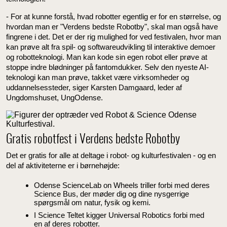
- For at kunne forstå, hvad robotter egentlig er for en størrelse, og
hvordan man er "Verdens bedste Robotby", skal man også have
fingrene i det. Det er der rig mulighed for ved festivalen, hvor man
kan prøve alt fra spil- og softwareudvikling til interaktive demoer
og robotteknologi. Man kan kode sin egen robot eller prøve at
stoppe indre blødninger på fantomdukker. Selv den nyeste AI-
teknologi kan man prøve, takket være virksomheder og
uddannelsessteder, siger Karsten Damgaard, leder af
Ungdomshuset, UngOdense.
Gratis robotfest i Verdens bedste Robotby
Det er gratis for alle at deltage i robot- og kulturfestivalen - og en
del af aktiviteterne er i børnehøjde:
Odense ScienceLab on Wheels triller forbi med deres
Science Bus, der møder dig og dine nysgerrige
spørgsmål om natur, fysik og kemi.
I Science Teltet kigger Universal Robotics forbi med
en af deres robotter.