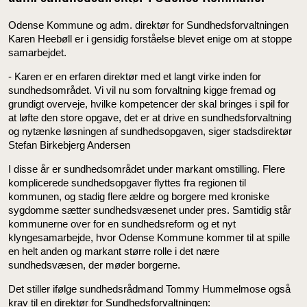
Odense Kommune og adm. direktør for Sundhedsforvaltningen
Karen Heebøll er i gensidig forståelse blevet enige om at stoppe
samarbejdet.
- Karen er en erfaren direktør med et langt virke inden for
sundhedsområdet. Vi vil nu som forvaltning kigge fremad og
grundigt overveje, hvilke kompetencer der skal bringes i spil for
at løfte den store opgave, det er at drive en sundhedsforvaltning
og nytænke løsningen af sundhedsopgaven, siger stadsdirektør
Stefan Birkebjerg Andersen
I disse år er sundhedsområdet under markant omstilling. Flere
komplicerede sundhedsopgaver flyttes fra regionen til
kommunen, og stadig flere ældre og borgere med kroniske
sygdomme sætter sundhedsvæsenet under pres. Samtidig står
kommunerne over for en sundhedsreform og et nyt
klyngesamarbejde, hvor Odense Kommune kommer til at spille
en helt anden og markant større rolle i det nære
sundhedsvæsen, der møder borgerne.
Det stiller ifølge sundhedsrådmand Tommy Hummelmose også
krav til en direktør for Sundhedsforvaltningen: