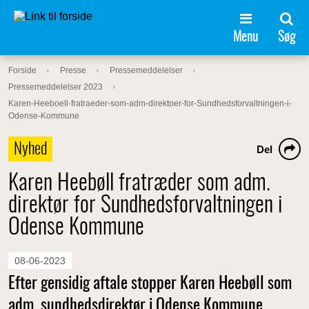
Menu
Søg
Forside
Presse
Pressemeddelelser
Pressemeddelelser 2023
Karen-Heeboell-fratraeder-som-adm-direktoer-for-Sundhedsforvaltningen-i-
Odense-Kommune
Nyhed
Del
Karen Heebøll fratræder som adm.
direktør for Sundhedsforvaltningen i
Odense Kommune
08-06-2023
Efter gensidig aftale stopper Karen Heebøll som
adm. sundhedsdirektør i Odense Kommune.