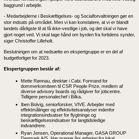
baggrund i arbejde.
- Medarbejderne i Beskæftigelses- og Socialforvaltningen gør en
stor indsats på området. Men vi kan konstatere, at vi er blandt
landets dårligste til at få ikke-vestlige i job, og det skal vi have
gjort noget ved. Vi skal tage hånd om byrden fra fortidens synder,
siger Christoffer Lilleholt.
Beslutningen om at nedsætte en ekspertgruppe er en del af
budgetforliget for 2023.
Ekspertgruppen består af:
Mette Rønnau, direktør i Cabi. Formand for
dommerkomiteen til CSR People Prize, medlem af
diverse advisory boards og rådgiver for jobcentre.
Tidligere personalechef i Bilka.
Iben Bolvig, seniorforsker, VIVE. Arbejder med
effektmålinger og effektivitetsanalyser indenfor
integrationsindsatser for flygtninge og
beskæftigelsesindsatser for langtidsledige
indvandrere.
Ryan Jensen, Operational Manager, GASA GROUP
Denmark A/S. Har mange års erfaring fra lokal