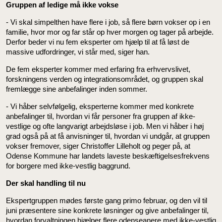
Gruppen af ledige må ikke vokse
- Vi skal simpelthen have flere i job, så flere børn vokser op i en
familie, hvor mor og far står op hver morgen og tager på arbejde.
Derfor beder vi nu fem eksperter om hjælp til at få løst de
massive udfordringer, vi står med, siger han.
De fem eksperter kommer med erfaring fra erhvervslivet,
forskningens verden og integrationsområdet, og gruppen skal
fremlægge sine anbefalinger inden sommer.
- Vi håber selvfølgelig, eksperterne kommer med konkrete
anbefalinger til, hvordan vi får personer fra gruppen af ikke-
vestlige og ofte langvarigt arbejdsløse i job. Men vi håber i høj
grad også på at få anvisninger til, hvordan vi undgår, at gruppen
vokser fremover, siger Christoffer Lilleholt og peger på, at
Odense Kommune har landets laveste beskæftigelsesfrekvens
for borgere med ikke-vestlig baggrund.
Der skal handling til nu
Ekspertgruppen mødes første gang primo februar, og den vil til
juni præsentere sine konkrete løsninger og give anbefalinger til,
hvordan forvaltningen hjælper flere odenseanere med ikke-vestlig