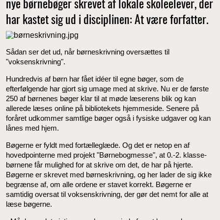
nye børnebøger skrevet af lokale skoleelever, der
har kastet sig ud i disciplinen: At være forfatter.
Sådan ser det ud, når børneskrivning oversættes til
"voksenskrivning".
Hundredvis af børn har fået idéer til egne bøger, som de
efterfølgende har gjort sig umage med at skrive. Nu er de første
250 af børnenes bøger klar til at møde læserens blik og kan
allerede læses online på bibliotekets hjemmeside. Senere på
foråret udkommer samtlige bøger også i fysiske udgaver og kan
lånes med hjem.
Bøgerne er fyldt med fortælleglæde. Og det er netop en af
hovedpointerne med projekt "Børnebogmesse", at 0.-2. klasse-
børnene får mulighed for at skrive om det, de har på hjerte.
Bøgerne er skrevet med børneskrivning, og her lader de sig ikke
begrænse af, om alle ordene er stavet korrekt. Bøgerne er
samtidig oversat til voksenskrivning, der gør det nemt for alle at
læse bøgerne.