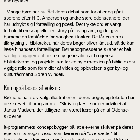
åbningstaler.
- Mange børn har nu fået deres debut som forfatter og går i
sporene efter H.C. Andersen og andre store odenseanere, der
har udtrykt sig i fortælling og poesi. Det trykte ord er varigt i
forhold til en snap eller en story på instagram, og det giver
børnene en forståelse for varighed i tanker. De får en stærk
tilknytning til biblioteket, når deres bøger bliver lånt ud, så de kan
læse hinandens fortællinger. Børnebogmesserne skaber et helt
særligt engagement hos en ny generation af brugere af
bibliotekerne, og projektet sætter en ny dimension på bibliotekets
vigtige rolle som formidler af viden og oplevelser, siger by- og
kulturrådmand Søren Windell.
Kan også læses af voksne
Børnene har selv valgt illustrationer i deres bøger, og teksten har
de skrevet i it-programmet, 'Skriv og læs', som er udviklet af
Janus Madsen, der tidligere har været lærer på en af Odense-
skolerne.
It-programmets koncept bygger på, at eleverne skriver på deres
eget skriftsprogsniveau, som læreren så "oversætter" til
konventionel skrivning - også kaldet voksenskrivning. Udover at