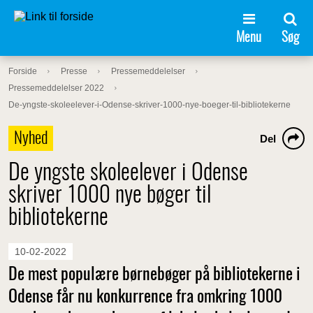
Menu
Søg
Forside
Presse
Pressemeddelelser
Pressemeddelelser 2022
De-yngste-skoleelever-i-Odense-skriver-1000-nye-boeger-til-bibliotekerne
Nyhed
Del
De yngste skoleelever i Odense
skriver 1000 nye bøger til
bibliotekerne
10-02-2022
De mest populære børnebøger på bibliotekerne i
Odense får nu konkurrence fra omkring 1000