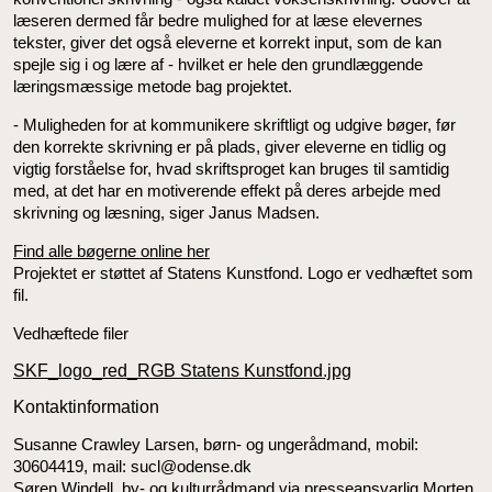
læseren dermed får bedre mulighed for at læse elevernes
tekster, giver det også eleverne et korrekt input, som de kan
spejle sig i og lære af - hvilket er hele den grundlæggende
læringsmæssige metode bag projektet.
- Muligheden for at kommunikere skriftligt og udgive bøger, før
den korrekte skrivning er på plads, giver eleverne en tidlig og
vigtig forståelse for, hvad skriftsproget kan bruges til samtidig
med, at det har en motiverende effekt på deres arbejde med
skrivning og læsning, siger Janus Madsen.
Find alle bøgerne online her
Projektet er støttet af Statens Kunstfond. Logo er vedhæftet som
fil.
Vedhæftede filer
SKF_logo_red_RGB Statens Kunstfond.jpg
Kontaktinformation
Susanne Crawley Larsen, børn- og ungerådmand, mobil:
30604419, mail: sucl@odense.dk
Søren Windell, by- og kulturrådmand via presseansvarlig Morten