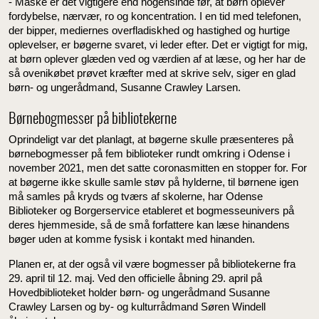
- Måske er det vigtigere end nogensinde før, at børn oplever
fordybelse, nærvær, ro og koncentration. I en tid med telefonen,
der bipper, mediernes overfladiskhed og hastighed og hurtige
oplevelser, er bøgerne svaret, vi leder efter. Det er vigtigt for mig,
at børn oplever glæden ved og værdien af at læse, og her har de
så ovenikøbet prøvet kræfter med at skrive selv, siger en glad
børn- og ungerådmand, Susanne Crawley Larsen.
Børnebogmesser på bibliotekerne
Oprindeligt var det planlagt, at bøgerne skulle præsenteres på
børnebogmesser på fem biblioteker rundt omkring i Odense i
november 2021, men det satte coronasmitten en stopper for. For
at bøgerne ikke skulle samle støv på hylderne, til børnene igen
må samles på kryds og tværs af skolerne, har Odense
Biblioteker og Borgerservice etableret et bogmesseunivers på
deres hjemmeside, så de små forfattere kan læse hinandens
bøger uden at komme fysisk i kontakt med hinanden.
Planen er, at der også vil være bogmesser på bibliotekerne fra
29. april til 12. maj. Ved den officielle åbning 29. april på
Hovedbiblioteket holder børn- og ungerådmand Susanne
Crawley Larsen og by- og kulturrådmand Søren Windell