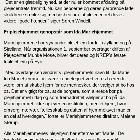
"Det er en glædelig nyhed, at der nu er kommet afklaring på
plejecentrets fremtid. Nu kan beboerne og deres pårørende lade
skuldrene sænke sig med vished om, at plejecentret drives
videre i gode hænder," siger Søren Windell.
Friplejehjemmet genopstår som Ida Mariehjemmet
Mariehjemmene har syv andre plejehjem fordelt i Jylland og på
Sjælland. Når organisationen 1. september overtager driften af
Plejecenter Munke Mose, bliver det deres og NREP's første
friplejehjem på Fyn.
"Med overtagelsen ændrer vi plejehjemmets navn til Ida Marie.
Ida Mariehjemmet vil være kendetegnet ved vores bærende
værdi om at skabe hjem for de mennesker, der vælger at bo hos
os. Det er vigtigt for os, at de borgere, som allerede bor på
plejehjemmet i dag og som fremadrettet vælger at bo på Ida
Mariehjemmet, ikke oplever en institution, men et hjem, hvor
omsorg, nærvær, fællesskab og duften af hjemmelavet mad er
en del af hverdagen," fortæller Mariehjemmenes direktør, Malene
Størup.
Alle Mariehjemmenes plejehjem har efternavnet 'Marie'. De
første Mariehjem blev opkaldt efter familiemedlemmer til