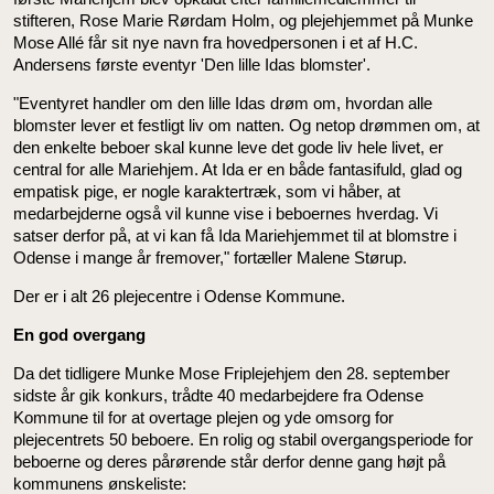
stifteren, Rose Marie Rørdam Holm, og plejehjemmet på Munke
Mose Allé får sit nye navn fra hovedpersonen i et af H.C.
Andersens første eventyr 'Den lille Idas blomster'.
"Eventyret handler om den lille Idas drøm om, hvordan alle
blomster lever et festligt liv om natten. Og netop drømmen om, at
den enkelte beboer skal kunne leve det gode liv hele livet, er
central for alle Mariehjem. At Ida er en både fantasifuld, glad og
empatisk pige, er nogle karaktertræk, som vi håber, at
medarbejderne også vil kunne vise i beboernes hverdag. Vi
satser derfor på, at vi kan få Ida Mariehjemmet til at blomstre i
Odense i mange år fremover," fortæller Malene Størup.
Der er i alt 26 plejecentre i Odense Kommune.
En god overgang
Da det tidligere Munke Mose Friplejehjem den 28. september
sidste år gik konkurs, trådte 40 medarbejdere fra Odense
Kommune til for at overtage plejen og yde omsorg for
plejecentrets 50 beboere. En rolig og stabil overgangsperiode for
beboerne og deres pårørende står derfor denne gang højt på
kommunens ønskeliste: