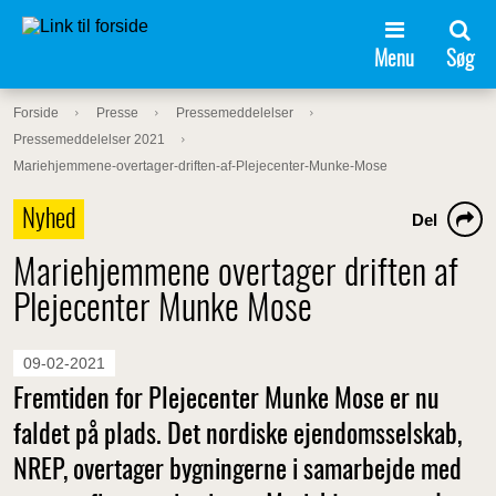
Menu
Søg
Forside
Presse
Pressemeddelelser
Pressemeddelelser 2021
Mariehjemmene-overtager-driften-af-Plejecenter-Munke-Mose
Nyhed
Del
Mariehjemmene overtager driften af
Plejecenter Munke Mose
09-02-2021
Fremtiden for Plejecenter Munke Mose er nu
faldet på plads. Det nordiske ejendomsselskab,
NREP, overtager bygningerne i samarbejde med