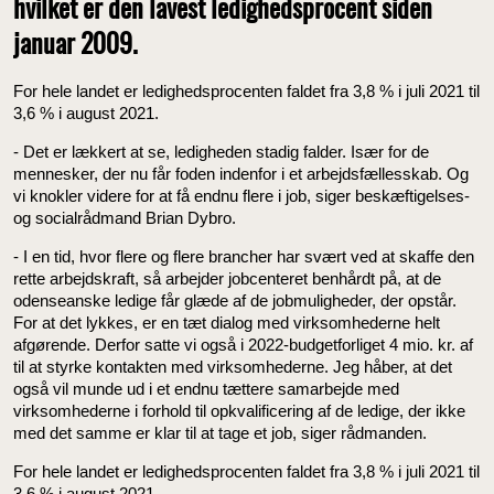
hvilket er den lavest ledighedsprocent siden
januar 2009.
For hele landet er ledighedsprocenten faldet fra 3,8 % i juli 2021 til
3,6 % i august 2021.
- Det er lækkert at se, ledigheden stadig falder. Især for de
mennesker, der nu får foden indenfor i et arbejdsfællesskab. Og
vi knokler videre for at få endnu flere i job, siger beskæftigelses-
og socialrådmand Brian Dybro.
- I en tid, hvor flere og flere brancher har svært ved at skaffe den
rette arbejdskraft, så arbejder jobcenteret benhårdt på, at de
odenseanske ledige får glæde af de jobmuligheder, der opstår.
For at det lykkes, er en tæt dialog med virksomhederne helt
afgørende. Derfor satte vi også i 2022-budgetforliget 4 mio. kr. af
til at styrke kontakten med virksomhederne. Jeg håber, at det
også vil munde ud i et endnu tættere samarbejde med
virksomhederne i forhold til opkvalificering af de ledige, der ikke
med det samme er klar til at tage et job, siger rådmanden.
For hele landet er ledighedsprocenten faldet fra 3,8 % i juli 2021 til
3,6 % i august 2021.