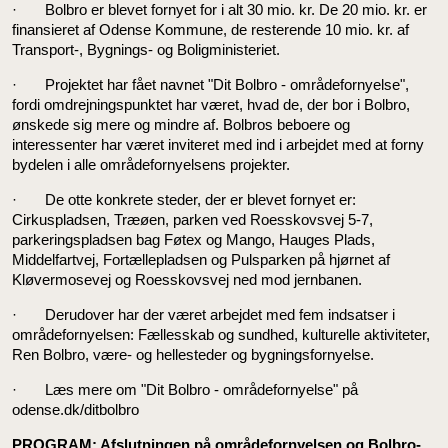
· Bolbro er blevet fornyet for i alt 30 mio. kr. De 20 mio. kr. er
finansieret af Odense Kommune, de resterende 10 mio. kr. af
Transport-, Bygnings- og Boligministeriet.
· Projektet har fået navnet "Dit Bolbro - områdefornyelse",
fordi omdrejningspunktet har været, hvad de, der bor i Bolbro,
ønskede sig mere og mindre af. Bolbros beboere og
interessenter har været inviteret med ind i arbejdet med at forny
bydelen i alle områdefornyelsens projekter.
· De otte konkrete steder, der er blevet fornyet er:
Cirkuspladsen, Træøen, parken ved Roesskovsvej 5-7,
parkeringspladsen bag Føtex og Mango, Hauges Plads,
Middelfartvej, Fortællepladsen og Pulsparken på hjørnet af
Kløvermosevej og Roesskovsvej ned mod jernbanen.
· Derudover har der været arbejdet med fem indsatser i
områdefornyelsen: Fællesskab og sundhed, kulturelle aktiviteter,
Ren Bolbro, være- og hellesteder og bygningsfornyelse.
· Læs mere om "Dit Bolbro - områdefornyelse" på
odense.dk/ditbolbro
PROGRAM: Afslutningen på områdefornyelsen og Bolbro-