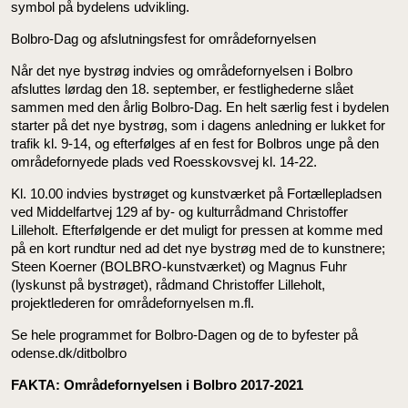
symbol på bydelens udvikling.
Bolbro-Dag og afslutningsfest for områdefornyelsen
Når det nye bystrøg indvies og områdefornyelsen i Bolbro
afsluttes lørdag den 18. september, er festlighederne slået
sammen med den årlig Bolbro-Dag. En helt særlig fest i bydelen
starter på det nye bystrøg, som i dagens anledning er lukket for
trafik kl. 9-14, og efterfølges af en fest for Bolbros unge på den
områdefornyede plads ved Roesskovsvej kl. 14-22.
Kl. 10.00 indvies bystrøget og kunstværket på Fortællepladsen
ved Middelfartvej 129 af by- og kulturrådmand Christoffer
Lilleholt. Efterfølgende er det muligt for pressen at komme med
på en kort rundtur ned ad det nye bystrøg med de to kunstnere;
Steen Koerner (BOLBRO-kunstværket) og Magnus Fuhr
(lyskunst på bystrøget), rådmand Christoffer Lilleholt,
projektlederen for områdefornyelsen m.fl.
Se hele programmet for Bolbro-Dagen og de to byfester på
odense.dk/ditbolbro
FAKTA: Områdefornyelsen i Bolbro 2017-2021