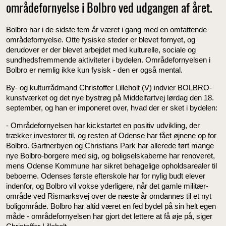
områdefornyelse i Bolbro ved udgangen af året.
Bolbro har i de sidste fem år været i gang med en omfattende
områdefornyelse. Otte fysiske steder er blevet fornyet, og
derudover er der blevet arbejdet med kulturelle, sociale og
sundhedsfremmende aktiviteter i bydelen. Områdefornyelsen i
Bolbro er nemlig ikke kun fysisk - den er også mental.
By- og kulturrådmand Christoffer Lilleholt (V) indvier BOLBRO-
kunstværket og det nye bystrøg på Middelfartvej lørdag den 18.
september, og han er imponeret over, hvad der er sket i bydelen:
- Områdefornyelsen har kickstartet en positiv udvikling, der
trækker investorer til, og resten af Odense har fået øjnene op for
Bolbro. Gartnerbyen og Christians Park har allerede ført mange
nye Bolbro-borgere med sig, og boligselskaberne har renoveret,
mens Odense Kommune har sikret behagelige opholdsarealer til
beboerne. Odenses første efterskole har for nylig budt elever
indenfor, og Bolbro vil vokse yderligere, når det gamle militær-
område ved Rismarksvej over de næste år omdannes til et nyt
boligområde. Bolbro har altid været en fed bydel på sin helt egen
måde - områdefornyelsen har gjort det lettere at få øje på, siger