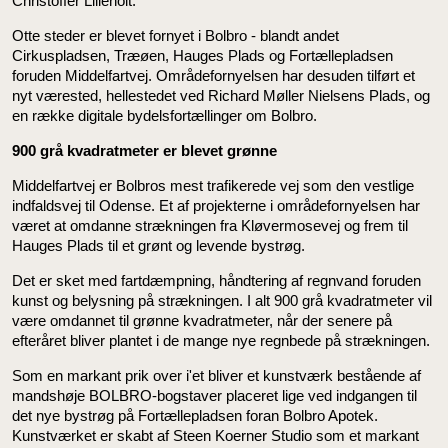
Christoffer Lilleholt.
Otte steder er blevet fornyet i Bolbro - blandt andet
Cirkuspladsen, Træøen, Hauges Plads og Fortællepladsen
foruden Middelfartvej. Områdefornyelsen har desuden tilført et
nyt værested, hellestedet ved Richard Møller Nielsens Plads, og
en række digitale bydelsfortællinger om Bolbro.
900 grå kvadratmeter er blevet grønne
Middelfartvej er Bolbros mest trafikerede vej som den vestlige
indfaldsvej til Odense. Et af projekterne i områdefornyelsen har
været at omdanne strækningen fra Kløvermosevej og frem til
Hauges Plads til et grønt og levende bystrøg.
Det er sket med fartdæmpning, håndtering af regnvand foruden
kunst og belysning på strækningen. I alt 900 grå kvadratmeter vil
være omdannet til grønne kvadratmeter, når der senere på
efteråret bliver plantet i de mange nye regnbede på strækningen.
Som en markant prik over i'et bliver et kunstværk bestående af
mandshøje BOLBRO-bogstaver placeret lige ved indgangen til
det nye bystrøg på Fortællepladsen foran Bolbro Apotek.
Kunstværket er skabt af Steen Koerner Studio som et markant