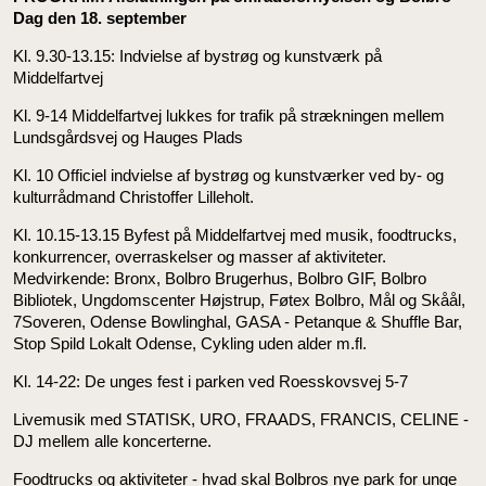
Dag den 18. september
Kl. 9.30-13.15: Indvielse af bystrøg og kunstværk på
Middelfartvej
Kl. 9-14 Middelfartvej lukkes for trafik på strækningen mellem
Lundsgårdsvej og Hauges Plads
Kl. 10 Officiel indvielse af bystrøg og kunstværker ved by- og
kulturrådmand Christoffer Lilleholt.
Kl. 10.15-13.15 Byfest på Middelfartvej med musik, foodtrucks,
konkurrencer, overraskelser og masser af aktiviteter.
Medvirkende: Bronx, Bolbro Brugerhus, Bolbro GIF, Bolbro
Bibliotek, Ungdomscenter Højstrup, Føtex Bolbro, Mål og Skåål,
7Soveren, Odense Bowlinghal, GASA - Petanque & Shuffle Bar,
Stop Spild Lokalt Odense, Cykling uden alder m.fl.
Kl. 14-22: De unges fest i parken ved Roesskovsvej 5-7
Livemusik med STATISK, URO, FRAADS, FRANCIS, CELINE -
DJ mellem alle koncerterne.
Foodtrucks og aktiviteter - hvad skal Bolbros nye park for unge