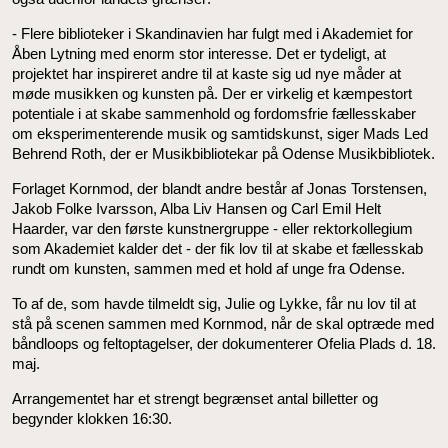
- Flere biblioteker i Skandinavien har fulgt med i Akademiet for
Åben Lytning med enorm stor interesse. Det er tydeligt, at
projektet har inspireret andre til at kaste sig ud nye måder at
møde musikken og kunsten på. Der er virkelig et kæmpestort
potentiale i at skabe sammenhold og fordomsfrie fællesskaber
om eksperimenterende musik og samtidskunst, siger Mads Led
Behrend Roth, der er Musikbibliotekar på Odense Musikbibliotek.
Forlaget Kornmod, der blandt andre består af Jonas Torstensen,
Jakob Folke Ivarsson, Alba Liv Hansen og Carl Emil Helt
Haarder, var den første kunstnergruppe - eller rektorkollegium
som Akademiet kalder det - der fik lov til at skabe et fællesskab
rundt om kunsten, sammen med et hold af unge fra Odense.
To af de, som havde tilmeldt sig, Julie og Lykke, får nu lov til at
stå på scenen sammen med Kornmod, når de skal optræde med
båndloops og feltoptagelser, der dokumenterer Ofelia Plads d. 18.
maj.
Arrangementet har et strengt begrænset antal billetter og
begynder klokken 16:30.