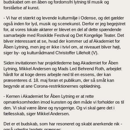
budskabet om en åben og fordomsfri lytning til musik og
forståelse af kunst.
- Vi har et stærkt og levende kulturmiljø i Odense, og det gælder
også inden for lyd, musik og scenekunst. Derfor er jeg begejstret
for, at vores lokale aktører er blevet en del af dette spændende
samarbejde med Roskilde Festival og Det Kongelige Teater. Det
bliver interessant at se, hvad der kommer ud af Akademiet for
Åben Lytning, men jeg er ikke i tvivl om, at niveauet bliver højt,
siger by- og kulturrådmand Christoffer Lilleholt (V).
Siden invitationen har projektlederne bag Akademiet for Åben
Lytning, Mikkel Andersen og Mads Led Behrend Roth, arbejdet
hårdt for at koge deres arbejde ned til en essens, der kan
præsenteres d. 18. maj foran et publikum, der så småt kan
begynde at ane Corona-restriktionernes opblødning.
- Kernen i Akademiet for Åben Lytning er at rette
opmærksomheden imod kunsten og den måde vi forholder os til
den. Vi skal være åbne og nysgerrige. Og vi skal gøre det i
fællesskab, siger Mikkel Andersen.
Det er et budskab, som har resoneret og skabt anerkende nik -
også udenfor landets grænser: