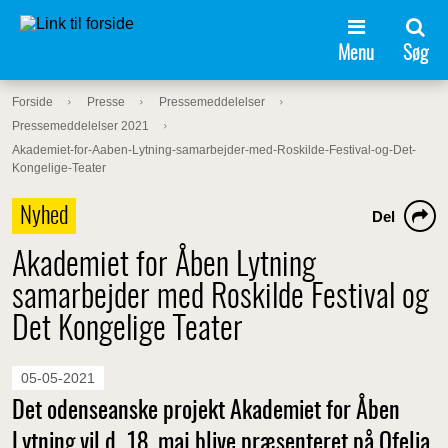
Menu
Søg
Forside
Presse
Pressemeddelelser
Pressemeddelelser 2021
Akademiet-for-Aaben-Lytning-samarbejder-med-Roskilde-Festival-og-Det-
Kongelige-Teater
Nyhed
Del
Akademiet for Åben Lytning
samarbejder med Roskilde Festival og
Det Kongelige Teater
05-05-2021
Det odenseanske projekt Akademiet for Åben
Lytning vil d. 18. maj blive præsenteret på Ofelia