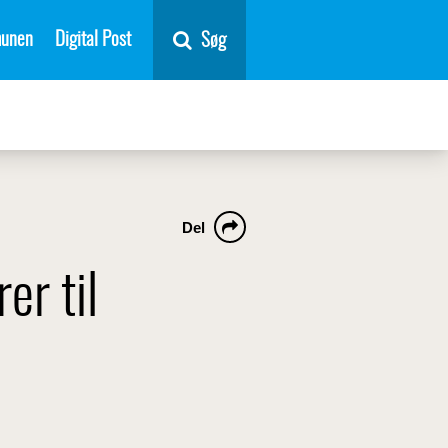
unen
Digital Post
Søg
Del
r til