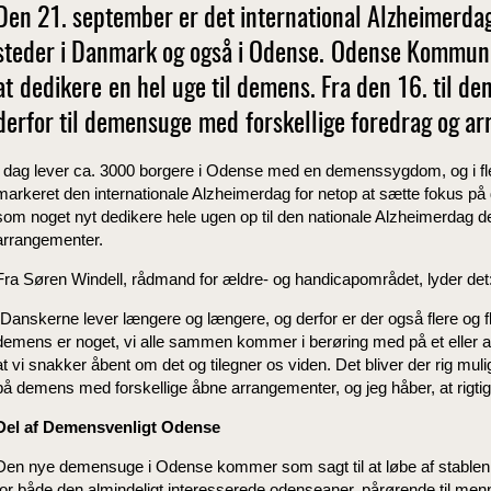
Den 21. september er det international Alzheimerdag
steder i Danmark og også i Odense. Odense Kommune 
at dedikere en hel uge til demens. Fra den 16. til de
derfor til demensuge med forskellige foredrag og a
I dag lever ca. 3000 borgere i Odense med en demenssygdom, og i 
markeret den internationale Alzheimerdag for netop at sætte fokus 
som noget nyt dedikere hele ugen op til den nationale Alzheimerdag d
arrangementer.
Fra Søren Windell, rådmand for ældre- og handicapområdet, lyder det
"Danskerne lever længere og længere, og derfor er der også flere og fl
demens er noget, vi alle sammen kommer i berøring med på et eller ande
at vi snakker åbent om det og tilegner os viden. Det bliver der rig muli
på demens med forskellige åbne arrangementer, og jeg håber, at rigti
Del af Demensvenligt Odense
Den nye demensuge i Odense kommer som sagt til at løbe af stablen
for både den almindeligt interesserede odenseaner, pårørende til me