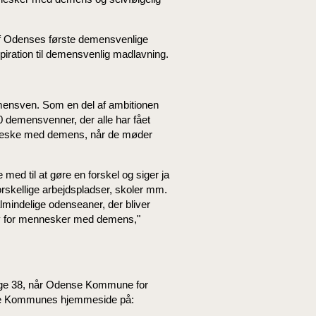
af Odenses første demensvenlige
iration til demensvenlig madlavning.
emensven. Som en del af ambitionen
 demensvenner, der alle har fået
nneske med demens, når de møder
med til at gøre en forskel og siger ja
skellige arbejdspladser, skoler mm.
lmindelige odenseaner, der bliver
by for mennesker med demens,"
uge 38, når Odense Kommune for
nse Kommunes hjemmeside på: