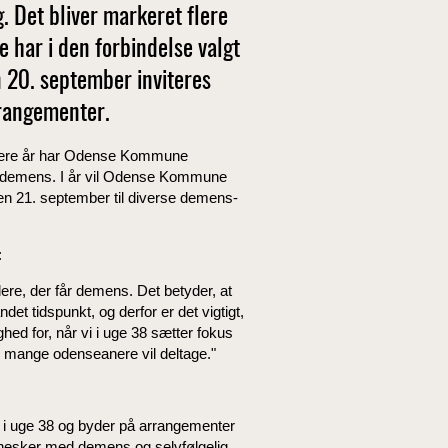
. Det bliver markeret flere
har i den forbindelse valgt
n 20. september inviteres
rrangementer.
flere år har Odense Kommune
på demens. I år vil Odense Kommune
en 21. september til diverse demens-
:
ere, der får demens. Det betyder, at
t tidspunkt, og derfor er det vigtigt,
ghed for, når vi i uge 38 sætter fokus
g mange odenseanere vil deltage."
 i uge 38 og byder på arrangementer
nnesker med demens og selvfølgelig