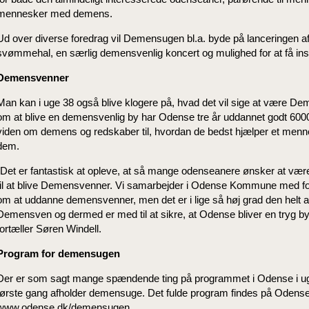
mennesker med demens.
Ud over diverse foredrag vil Demensugen bl.a. byde på lanceringen 
svømmehal, en særlig demensvenlig koncert og mulighed for at få insp
Demensvenner
Man kan i uge 38 også blive klogere på, hvad det vil sige at være D
om at blive en demensvenlig by har Odense tre år uddannet godt 6000
viden om demens og redskaber til, hvordan de bedst hjælper et me
dem.
"Det er fantastisk at opleve, at så mange odenseanere ønsker at være 
til at blive Demensvenner. Vi samarbejder i Odense Kommune med for
om at uddanne demensvenner, men det er i lige så høj grad den helt a
Demensven og dermed er med til at sikre, at Odense bliver en tryg 
fortæller Søren Windell.
Program for demensugen
Der er som sagt mange spændende ting på programmet i Odense i 
første gang afholder demensuge. Det fulde program findes på Ode
www.odense.dk/demensugen