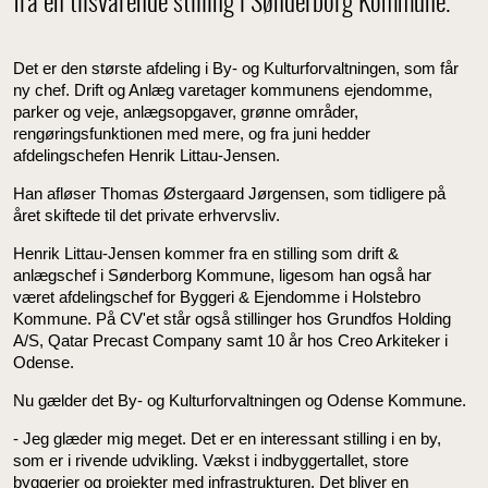
fra en tilsvarende stilling i Sønderborg Kommune.
Det er den største afdeling i By- og Kulturforvaltningen, som får
ny chef. Drift og Anlæg varetager kommunens ejendomme,
parker og veje, anlægsopgaver, grønne områder,
rengøringsfunktionen med mere, og fra juni hedder
afdelingschefen Henrik Littau-Jensen.
Han afløser Thomas Østergaard Jørgensen, som tidligere på
året skiftede til det private erhvervsliv.
Henrik Littau-Jensen kommer fra en stilling som drift &
anlægschef i Sønderborg Kommune, ligesom han også har
været afdelingschef for Byggeri & Ejendomme i Holstebro
Kommune. På CV'et står også stillinger hos Grundfos Holding
A/S, Qatar Precast Company samt 10 år hos Creo Arkiteker i
Odense.
Nu gælder det By- og Kulturforvaltningen og Odense Kommune.
- Jeg glæder mig meget. Det er en interessant stilling i en by,
som er i rivende udvikling. Vækst i indbyggertallet, store
byggerier og projekter med infrastrukturen. Det bliver en