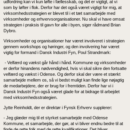
udfordring kan vi kun løfte i fællesskab, og det er vigtigt, at vi
som by løfter i flok. Derfor har det også været vigtigt for mig, at
virksomhedsstrategien er blevet til i et tæt samarbejde med
virksomheder og erhvervsorganisationer. Nu skal vi have omsat
strategien i praksis til gavn for alle i byen, siger rådmand Brian
Dybro.
Virksomheder og organisationer har været involveret i strategien
gennem workshops og høringer, og den involvering har været
vigtig for formand i Dansk Industri Fyn, Poul Strandmark:
- Velfærd og vækst går hånd i hånd. Kommune og virksomheder
er derfor hinandens nødvendighed, hvis vi skal sikre den fortsatte
velfærd og vækst i Odense. Og derfor skal der være et stærkt
samarbejde mellem os, så vi bedst muligt kan finde lige nøjagtig
de medarbejdere, der er brug for i fremtiden. Derfor har vi i
Dansk Industri Fyn også været glade for at bidrage til arbejdet
med virksomhedsstrategien.
Jytte Reinholdt, der er direktør i Fynsk Erhverv supplerer:
- Jeg glæder mig til et styrket samarbejde med Odense
Kommune, et samarbejde, der gør, at vi bliver endnu bedre til at
finde de rette folk med de rette kvalifikationer. Det bliver