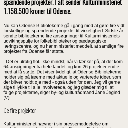
spændende projekter. I alt sender Kulturministeriet
1.158.500 kroner til Odense.
Nu kan Odense Bibliotekerne gå i gang med at gøre fire vidt
forskellige og spændende projekter til virkelighed. Sidste år
sendte bibliotekerne fire ansøgninger til Kulturministeriets
udvikingspulje for folkebiblioteker og pædagogiske
læringscentre, og nu har ministeriet meddelt, at samtlige fire
projekter fra Odense får støtte.
- Det er utrolig flot. Ikke mindst, når vi tænker på, at der kom
64 ansøgninger fra hele landet, og kun 26 projekter endte
med at få støtte. Det viser tydeligt, at Odense Bibliotekerne
holder sig på tæerne med aktuelle og varierede idéer, som
der bliver holdt øje med - også uden for øen. Jeg vil gerne
sige tillykke til alle involverede, og jeg glæder mig til at
følge projekterne, siger by- og kulturrådmand Jane Jegind
(V).
De fire projekter
Kulturministeriet nævner i sin pressemeddelelse om