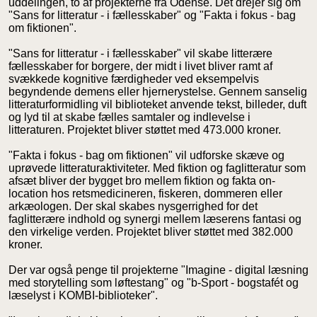
uddelingen, to af projekterne fra Odense. Det drejer sig om
"Sans for litteratur - i fællesskaber" og "Fakta i fokus - bag
om fiktionen".
"Sans for litteratur - i fællesskaber" vil skabe litterære
fællesskaber for borgere, der midt i livet bliver ramt af
svækkede kognitive færdigheder ved eksempelvis
begyndende demens eller hjernerystelse. Gennem sanselig
litteraturformidling vil biblioteket anvende tekst, billeder, duft
og lyd til at skabe fælles samtaler og indlevelse i
litteraturen. Projektet bliver støttet med 473.000 kroner.
"Fakta i fokus - bag om fiktionen" vil udforske skæve og
uprøvede litteraturaktiviteter. Med fiktion og faglitteratur som
afsæt bliver der bygget bro mellem fiktion og fakta on-
location hos retsmedicineren, fiskeren, dommeren eller
arkæologen. Der skal skabes nysgerrighed for det
faglitterære indhold og synergi mellem læserens fantasi og
den virkelige verden. Projektet bliver støttet med 382.000
kroner.
Der var også penge til projekterne "Imagine - digital læsning
med storytelling som løftestang" og "b-Sport - bogstafét og
læselyst i KOMBI-biblioteker".