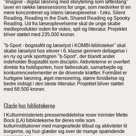
"Imagine - digital læsning med storytelling som løftestang"
laver en række læsesessions for unge, som medvirker til en
mere koncentreret og intens læseoplevelse - f.eks. Silent
Reading, Reading in the Dark, Shared Reading og Spooky
Reading. Ud fra læseoplevelserne skal de unge skabe
medieprodukter inden for video, spil og litteratur. Projektet
bliver støttet med 235.000 kroner.
"b-Sport - bogstafét og læselyst i KOMBI-biblioteker" skal
skabe læselyst hos elever i 6. klasse gennem deltagelse i
en ny og unik sportsgren "b-Sport", der blandt andet
indeholder Bogstafét som disciplin. Aktiviteterne er overført
direkte fra holdsporten, hvor fællesskab, samarbejde og
konkurrenceelementer er de drivende kræfter. Formålet er
hurtigere læsning, øget memorering, større forståelse og
bedre indsigt i den læste litteratur. Projektet bliver støttet
med 68.500 kroner.
Glæde hos bibliotekerne
I Kulturministeriets pressemeddelelse roser minister Mette
Bock (LA) bibliotekerne for deres rolle som
kulturinstitutioner med mangeartede tilbud og aktiviteter til
borgerne, og hun glæder sig over de mange spændende