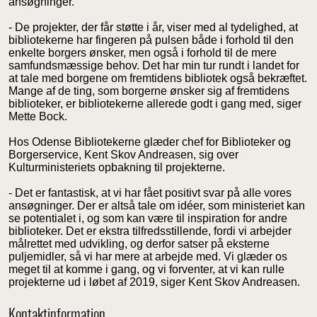
ansøgninger.
- De projekter, der får støtte i år, viser med al tydelighed, at
bibliotekerne har fingeren på pulsen både i forhold til den
enkelte borgers ønsker, men også i forhold til de mere
samfundsmæssige behov. Det har min tur rundt i landet for
at tale med borgene om fremtidens bibliotek også bekræftet.
Mange af de ting, som borgerne ønsker sig af fremtidens
biblioteker, er bibliotekerne allerede godt i gang med, siger
Mette Bock.
Hos Odense Bibliotekerne glæder chef for Biblioteker og
Borgerservice, Kent Skov Andreasen, sig over
Kulturministeriets opbakning til projekterne.
- Det er fantastisk, at vi har fået positivt svar på alle vores
ansøgninger. Der er altså tale om idéer, som ministeriet kan
se potentialet i, og som kan være til inspiration for andre
biblioteker. Det er ekstra tilfredsstillende, fordi vi arbejder
målrettet med udvikling, og derfor satser på eksterne
puljemidler, så vi har mere at arbejde med. Vi glæder os
meget til at komme i gang, og vi forventer, at vi kan rulle
projekterne ud i løbet af 2019, siger Kent Skov Andreasen.
Kontaktinformation