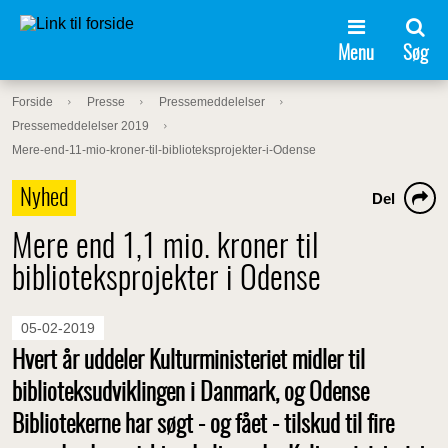
Menu
Søg
Forside
Presse
Pressemeddelelser
Pressemeddelelser 2019
Mere-end-11-mio-kroner-til-biblioteksprojekter-i-Odense
Nyhed
Del
Mere end 1,1 mio. kroner til
biblioteksprojekter i Odense
05-02-2019
Hvert år uddeler Kulturministeriet midler til
biblioteksudviklingen i Danmark, og Odense
Bibliotekerne har søgt - og fået - tilskud til fire