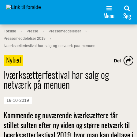
Menu
Søg
Forside
Presse
Pressemeddelelser
Pressemeddelelser 2019
Ivaerksaetterfestival-har-salg-og-netvaerk-paa-menuen
Nyhed
Del
Iværksætterfestival har salg og
netværk på menuen
16-10-2019
Kommende og nuværende iværksættere får
stillet sulten efter ny viden og større netværk til
Iværksætterfestival 2019, hvor man kan deltage i