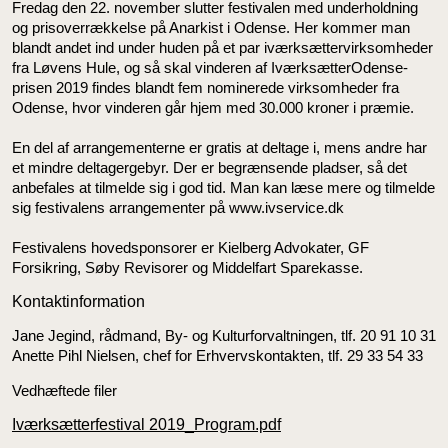
Fredag den 22. november slutter festivalen med underholdning
og prisoverrækkelse på Anarkist i Odense. Her kommer man
blandt andet ind under huden på et par iværksættervirksomheder
fra Løvens Hule, og så skal vinderen af IværksætterOdense-
prisen 2019 findes blandt fem nominerede virksomheder fra
Odense, hvor vinderen går hjem med 30.000 kroner i præmie.
En del af arrangementerne er gratis at deltage i, mens andre har
et mindre deltagergebyr. Der er begrænsende pladser, så det
anbefales at tilmelde sig i god tid. Man kan læse mere og tilmelde
sig festivalens arrangementer på www.ivservice.dk
Festivalens hovedsponsorer er Kielberg Advokater, GF
Forsikring, Søby Revisorer og Middelfart Sparekasse.
Kontaktinformation
Jane Jegind, rådmand, By- og Kulturforvaltningen, tlf. 20 91 10 31
Anette Pihl Nielsen, chef for Erhvervskontakten, tlf. 29 33 54 33
Vedhæftede filer
Iværksætterfestival 2019_Program.pdf