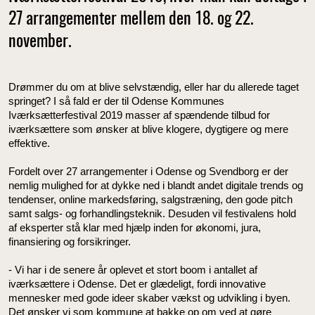
27 arrangementer mellem den 18. og 22.
november.
Drømmer du om at blive selvstændig, eller har du allerede taget
springet? I så fald er der til Odense Kommunes
Iværksætterfestival 2019 masser af spændende tilbud for
iværksættere som ønsker at blive klogere, dygtigere og mere
effektive.
Fordelt over 27 arrangementer i Odense og Svendborg er der
nemlig mulighed for at dykke ned i blandt andet digitale trends og
tendenser, online markedsføring, salgstræning, den gode pitch
samt salgs- og forhandlingsteknik. Desuden vil festivalens hold
af eksperter stå klar med hjælp inden for økonomi, jura,
finansiering og forsikringer.
- Vi har i de senere år oplevet et stort boom i antallet af
iværksættere i Odense. Det er glædeligt, fordi innovative
mennesker med gode ideer skaber vækst og udvikling i byen.
Det ønsker vi som kommune at bakke op om ved at gøre