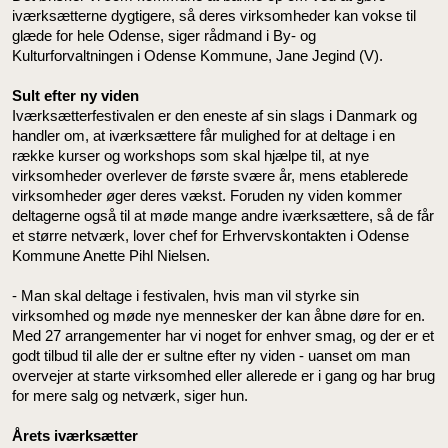
iværksætterne dygtigere, så deres virksomheder kan vokse til
glæde for hele Odense, siger rådmand i By- og
Kulturforvaltningen i Odense Kommune, Jane Jegind (V).
Sult efter ny viden
Iværksætterfestivalen er den eneste af sin slags i Danmark og
handler om, at iværksættere får mulighed for at deltage i en
række kurser og workshops som skal hjælpe til, at nye
virksomheder overlever de første svære år, mens etablerede
virksomheder øger deres vækst. Foruden ny viden kommer
deltagerne også til at møde mange andre iværksættere, så de får
et større netværk, lover chef for Erhvervskontakten i Odense
Kommune Anette Pihl Nielsen.
- Man skal deltage i festivalen, hvis man vil styrke sin
virksomhed og møde nye mennesker der kan åbne døre for en.
Med 27 arrangementer har vi noget for enhver smag, og der er et
godt tilbud til alle der er sultne efter ny viden - uanset om man
overvejer at starte virksomhed eller allerede er i gang og har brug
for mere salg og netværk, siger hun.
Årets iværksætter