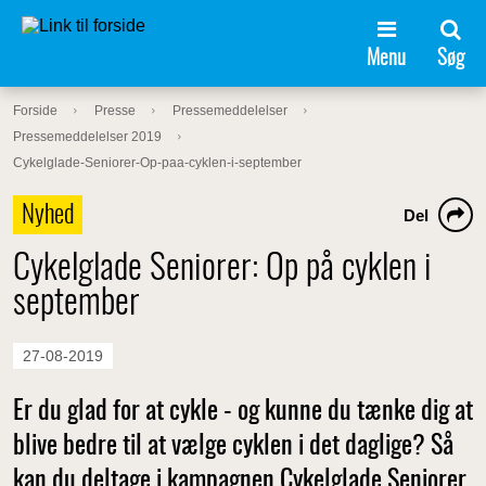
Menu
Søg
Forside
Presse
Pressemeddelelser
Pressemeddelelser 2019
Cykelglade-Seniorer-Op-paa-cyklen-i-september
Nyhed
Del
Cykelglade Seniorer: Op på cyklen i
september
27-08-2019
Er du glad for at cykle - og kunne du tænke dig at
blive bedre til at vælge cyklen i det daglige? Så
kan du deltage i kampagnen Cykelglade Seniorer,