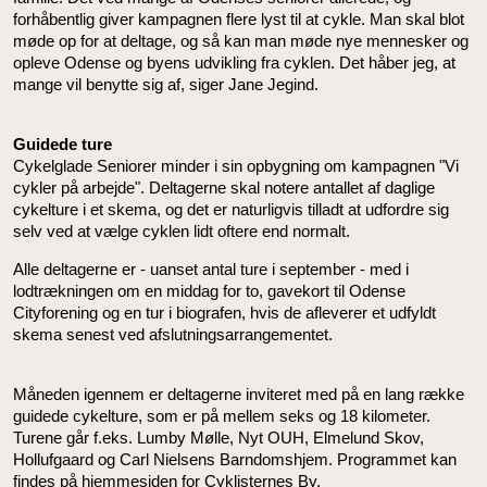
forhåbentlig giver kampagnen flere lyst til at cykle. Man skal blot
møde op for at deltage, og så kan man møde nye mennesker og
opleve Odense og byens udvikling fra cyklen. Det håber jeg, at
mange vil benytte sig af, siger Jane Jegind.
Guidede ture
Cykelglade Seniorer minder i sin opbygning om kampagnen "Vi
cykler på arbejde". Deltagerne skal notere antallet af daglige
cykelture i et skema, og det er naturligvis tilladt at udfordre sig
selv ved at vælge cyklen lidt oftere end normalt.
Alle deltagerne er - uanset antal ture i september - med i
lodtrækningen om en middag for to, gavekort til Odense
Cityforening og en tur i biografen, hvis de afleverer et udfyldt
skema senest ved afslutningsarrangementet.
Måneden igennem er deltagerne inviteret med på en lang række
guidede cykelture, som er på mellem seks og 18 kilometer.
Turene går f.eks. Lumby Mølle, Nyt OUH, Elmelund Skov,
Hollufgaard og Carl Nielsens Barndomshjem. Programmet kan
findes på hjemmesiden for Cyklisternes By.