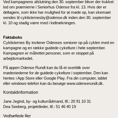
Ved kampagnens afslutning den 30. september bliver der trukket
lod om præmierne i Seniorhus Odense fra kl. 13. Hvis der er
deltagere, som ikke har mulighed for at møde op, kan skemaet
sendes til cyklisternesby@odense.dk inden den 30. september
kl. 10 og stadig være med i lodtrækningen.
Faktaboks
Cyklisternes By inviterer Odenses seniorer op på cyklen med en
kampagne og en række guidede cykelture i hele september.
Kampagnen er målrettet personer, som er stoppet på
arbejdsmarkedet.
På appen Odense Rundt kan du få et overblik over
mødestederne for de guidede cykelture i september. Den kan
hentes i App Store eller Google Play. Fra din computer, tablet
eller windows-telefon kan du besøge www.odenserundt.dk.
Kontaktinformation
Jane Jegind, by- og kulturrådmand, tlf.: 20 91 10 31
Dea Seeberg, projektleder, tlf.: 51 46 40 19
Vedhæftede filer