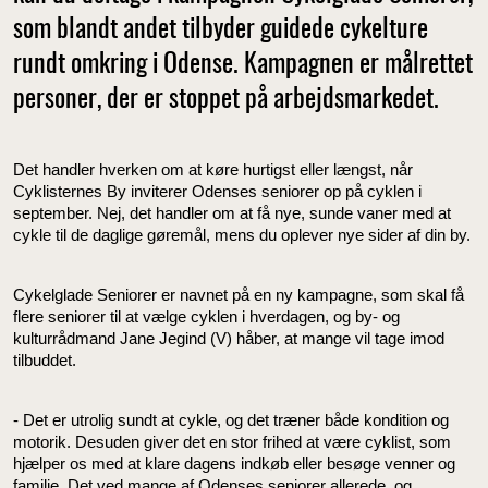
som blandt andet tilbyder guidede cykelture
rundt omkring i Odense. Kampagnen er målrettet
personer, der er stoppet på arbejdsmarkedet.
Det handler hverken om at køre hurtigst eller længst, når
Cyklisternes By inviterer Odenses seniorer op på cyklen i
september. Nej, det handler om at få nye, sunde vaner med at
cykle til de daglige gøremål, mens du oplever nye sider af din by.
Cykelglade Seniorer er navnet på en ny kampagne, som skal få
flere seniorer til at vælge cyklen i hverdagen, og by- og
kulturrådmand Jane Jegind (V) håber, at mange vil tage imod
tilbuddet.
- Det er utrolig sundt at cykle, og det træner både kondition og
motorik. Desuden giver det en stor frihed at være cyklist, som
hjælper os med at klare dagens indkøb eller besøge venner og
familie. Det ved mange af Odenses seniorer allerede, og