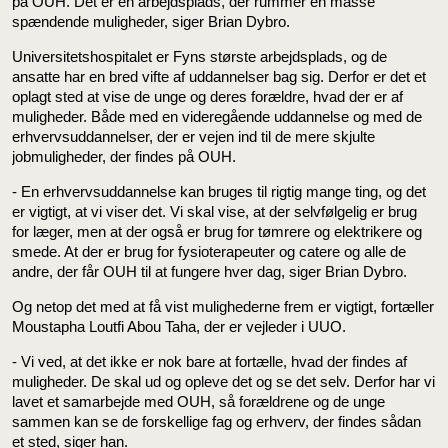
på OUH. Det er en arbejdsplads, der rummer en masse
spændende muligheder, siger Brian Dybro.
Universitetshospitalet er Fyns største arbejdsplads, og de
ansatte har en bred vifte af uddannelser bag sig. Derfor er det et
oplagt sted at vise de unge og deres forældre, hvad der er af
muligheder. Både med en videregående uddannelse og med de
erhvervsuddannelser, der er vejen ind til de mere skjulte
jobmuligheder, der findes på OUH.
- En erhvervsuddannelse kan bruges til rigtig mange ting, og det
er vigtigt, at vi viser det. Vi skal vise, at der selvfølgelig er brug
for læger, men at der også er brug for tømrere og elektrikere og
smede. At der er brug for fysioterapeuter og catere og alle de
andre, der får OUH til at fungere hver dag, siger Brian Dybro.
Og netop det med at få vist mulighederne frem er vigtigt, fortæller
Moustapha Loutfi Abou Taha, der er vejleder i UUO.
- Vi ved, at det ikke er nok bare at fortælle, hvad der findes af
muligheder. De skal ud og opleve det og se det selv. Derfor har vi
lavet et samarbejde med OUH, så forældrene og de unge
sammen kan se de forskellige fag og erhverv, der findes sådan
et sted, siger han.