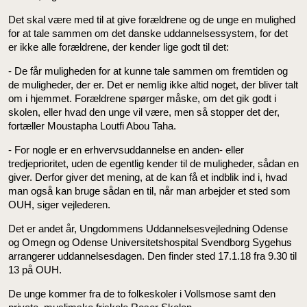
Det skal være med til at give forældrene og de unge en mulighed
for at tale sammen om det danske uddannelsessystem, for det
er ikke alle forældrene, der kender lige godt til det:
- De får muligheden for at kunne tale sammen om fremtiden og
de muligheder, der er. Det er nemlig ikke altid noget, der bliver talt
om i hjemmet. Forældrene spørger måske, om det gik godt i
skolen, eller hvad den unge vil være, men så stopper det der,
fortæller Moustapha Loutfi Abou Taha.
- For nogle er en erhvervsuddannelse en anden- eller
tredjeprioritet, uden de egentlig kender til de muligheder, sådan en
giver. Derfor giver det mening, at de kan få et indblik ind i, hvad
man også kan bruge sådan en til, når man arbejder et sted som
OUH, siger vejlederen.
Det er andet år, Ungdommens Uddannelsesvejledning Odense
og Omegn og Odense Universitetshospital Svendborg Sygehus
arrangerer uddannelsesdagen. Den finder sted 17.1.18 fra 9.30 til
13 på OUH.
De unge kommer fra de to folkeskoler i Vollsmose samt den