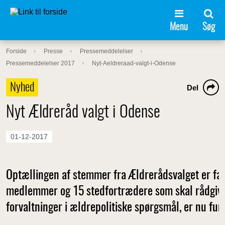
Menu
Søg
Forside
Presse
Pressemeddelelser
Pressemeddelelser 2017
Nyt-Aeldreraad-valgt-i-Odense
Nyhed
Del
Nyt Ældreråd valgt i Odense
01-12-2017
Optællingen af stemmer fra Ældrerådsvalget er fæ
medlemmer og 15 stedfortrædere som skal rådgive
forvaltninger i ældrepolitiske spørgsmål, er nu fu