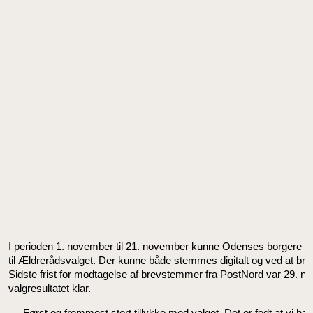
I perioden 1. november til 21. november kunne Odenses borgere 
til Ældrerådsvalget. Der kunne både stemmes digitalt og ved at b
Sidste frist for modtagelse af brevstemmer fra PostNord var 29. n
valgresultatet klar.
- Først og fremmest stort tillykke med valget. Det er fedt at vi ha