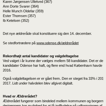
Karen Jørgensen Ulletved (367)
Ann Dorte Svarer (364)
Helle Munch Oldefar (359)
Ester Thomsen (357)
Ib Ketelsen (352)
Det nye ældreråde skal konstituere sig den 14. december.
Se stedfortrædere på
www.odense.dk/ældrerådet
Rekordhøjt antal kandidater og valgdeltagelse
Ved valget i år kunne der vælges mellem 58 kandidater. Det er det 
kandidater Odense har haft, og flere end hvad København havde ve
2016.
Også valgdeltagelsen er er gået frem. Den er steget fra 33% i 2013 t
2017. Lidt under halvdelen blev afgivet digitalt.
Hvad er Ældrerådet?
Ældrerådet fungerer som bindeled mellem kommunen og borgerne
derigennem har mulighed for at få indflydelse på udformningen af æl