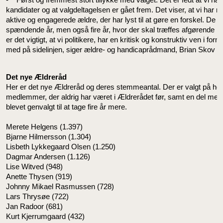
kandidater og at valgdeltagelsen er gået frem. Det viser, at vi har r
aktive og engagerede ældre, der har lyst til at gøre en forskel. De få
spændende år, men også fire år, hvor der skal træffes afgørende be
er det vigtigt, at vi politikere, har en kritisk og konstruktiv ven i for
med på sidelinjen, siger ældre- og handicaprådmand, Brian Skov 
Det nye Ældreråd
Her er det nye Ældreråd og deres stemmeantal. Der er valgt på hel
medlemmer, der aldrig har været i Ældrerådet før, samt en del med
blevet genvalgt til at tage fire år mere.
Merete Helgens (1.397)
Bjarne Hilmersson (1.304)
Lisbeth Lykkegaard Olsen (1.250)
Dagmar Andersen (1.126)
Lise Witved (948)
Anette Thysen (919)
Johnny Mikael Rasmussen (728)
Lars Thrysøe (722)
Jan Radoor (681)
Kurt Kjerrumgaard (432)