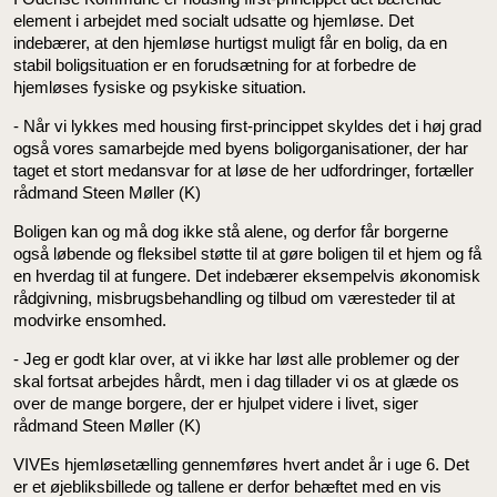
element i arbejdet med socialt udsatte og hjemløse. Det
indebærer, at den hjemløse hurtigst muligt får en bolig, da en
stabil boligsituation er en forudsætning for at forbedre de
hjemløses fysiske og psykiske situation.
- Når vi lykkes med housing first-princippet skyldes det i høj grad
også vores samarbejde med byens boligorganisationer, der har
taget et stort medansvar for at løse de her udfordringer, fortæller
rådmand Steen Møller (K)
Boligen kan og må dog ikke stå alene, og derfor får borgerne
også løbende og fleksibel støtte til at gøre boligen til et hjem og få
en hverdag til at fungere. Det indebærer eksempelvis økonomisk
rådgivning, misbrugsbehandling og tilbud om væresteder til at
modvirke ensomhed.
- Jeg er godt klar over, at vi ikke har løst alle problemer og der
skal fortsat arbejdes hårdt, men i dag tillader vi os at glæde os
over de mange borgere, der er hjulpet videre i livet, siger
rådmand Steen Møller (K)
VIVEs hjemløsetælling gennemføres hvert andet år i uge 6. Det
er et øjebliksbillede og tallene er derfor behæftet med en vis