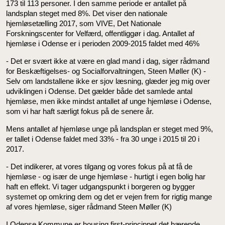
173 til 113 personer. I den samme periode er antallet på
landsplan steget med 8%. Det viser den nationale
hjemløsetælling 2017, som VIVE, Det Nationale
Forskningscenter for Velfærd, offentliggør i dag. Antallet af
hjemløse i Odense er i perioden 2009-2015 faldet med 46%
- Det er svært ikke at være en glad mand i dag, siger rådmand
for Beskæftigelses- og Socialforvaltningen, Steen Møller (K) -
Selv om landstallene ikke er sjov læsning, glæder jeg mig over
udviklingen i Odense. Det gælder både det samlede antal
hjemløse, men ikke mindst antallet af unge hjemløse i Odense,
som vi har haft særligt fokus på de senere år.
Mens antallet af hjemløse unge på landsplan er steget med 9%,
er tallet i Odense faldet med 33% - fra 30 unge i 2015 til 20 i
2017.
- Det indikerer, at vores tilgang og vores fokus på at få de
hjemløse - og især de unge hjemløse - hurtigt i egen bolig har
haft en effekt. Vi tager udgangspunkt i borgeren og bygger
systemet op omkring dem og det er vejen frem for rigtig mange
af vores hjemløse, siger rådmand Steen Møller (K)
I Odense Kommune er housing first-princippet det bærende