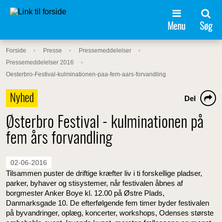
Menu
Søg
Forside
Presse
Pressemeddelelser
Pressemeddelelser 2016
Oesterbro-Festival-kulminationen-paa-fem-aars-forvandling
Nyhed
Del
Østerbro Festival - kulminationen på
fem års forvandling
02-06-2016
Tilsammen puster de driftige kræfter liv i ti forskellige pladser,
parker, byhaver og stisystemer, når festivalen åbnes af
borgmester Anker Boye kl. 12.00 på Østre Plads,
Danmarksgade 10. De efterfølgende fem timer byder festivalen
på byvandringer, oplæg, koncerter, workshops, Odenses største