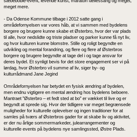
sæbeboble-event, levende kunst, maraton fællessang og meget,
meget mere.
- Da Odense Kommune tilbage i 2012 satte gang i
områdefornyelsen var vores håb, at vi sammen med bydelens
borgere og brugere kunne skabe et Østerbro, hvor der var plads
til alle, hvor nedslidte og triste pladser og parker kunne få nyt liv,
og hvor kulturen kunne blomstre. Stille og roligt begyndte en
udvikling og mental forandring, og flere og flere af Østerbros
borgere og brugere begyndte at tage del i og tage ansvar for
deres bydel. Et synligt bevis for det store engagement ser vi på
lørdag, hvor Østerbro vil summe af liv, siger by- og
kulturrådmand Jane Jegind
Områdefornyelsen har betydet en fysisk ændring af bydelen,
men endnu vigtigere en mental ændring hos bydelens beboere.
Mantraet ”Østerbro – et fedt sted at bo” er vækket til live og er
begyndt at sprede sig. Hvor der tidligere var meget begrænsede
muligheder for kulturelle oplevelser og ingen traditioner for at
samles på tværs af Østerbros gader for at skabe liv og aktivitet,
er der nu årlige sommermarkeder, julearrangementer og
kulturelle events på bydelens nye samlingssted, Østre Plads.